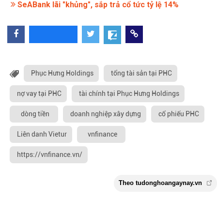
SeABank lãi "khủng", sắp trả cổ tức tỷ lệ 14%
Phục Hưng Holdings
tổng tài sản tại PHC
nợ vay tại PHC
tài chính tại Phục Hưng Holdings
dòng tiền
doanh nghiệp xây dựng
cổ phiếu PHC
Liên danh Vietur
vnfinance
https://vnfinance.vn/