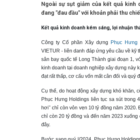
Ngoài sự sụt giảm của kết quả kinh 
đang "đau đầu" với khoản phải thu chi
Kết quả kinh doanh kém sáng, lợi nhuận t
Công ty Cổ phần Xây dựng
Phục Hưng 
VIETUR - liên danh đáp ứng yêu cầu về kỹ thu
sân bay quốc tế Long Thành giai đoạn 1, vớ
kinh doanh tại doanh nghiệp xây dựng này k
đạt rất thấp, cơ cấu vốn mất cân đối và quý
Cụ thể, do hoạt động xây dựng khó khăn, 
Phục Hưng Holdings liên tục sa sút trong 
hơi" chỉ còn vỏn vẹn 10 tỷ đồng năm 2020.
chỉ còn 20 tỷ đồng và đến năm 2023 xuống cò
đây.
Bước sang quý I/2024, Phục Hưng Holdings