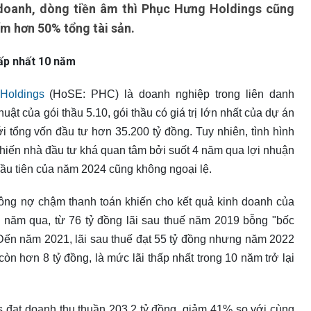
doanh, dòng tiền âm thì Phục Hưng Holdings cũng
ếm hơn 50% tổng tài sản.
hấp nhất 10 năm
Holdings
(HoSE: PHC) là doanh nghiệp trong liên danh
ật của gói thầu 5.10, gói thầu có giá trị lớn nhất của dự án
i tổng vốn đầu tư hơn 35.200 tỷ đồng. Tuy nhiên, tình hình
hiến nhà đầu tư khá quan tâm bởi suốt 4 năm qua lợi nhuận
 đầu tiên của năm 2024 cũng không ngoại lệ.
công nợ chậm thanh toán khiến cho kết quả kinh doanh của
4 năm qua, từ 76 tỷ đồng lãi sau thuế năm 2019 bỗng "bốc
 Đến năm 2021, lãi sau thuế đạt 55 tỷ đồng nhưng năm 2022
n hơn 8 tỷ đồng, là mức lãi thấp nhất trong 10 năm trở lại
 đạt doanh thu thuần 203,2 tỷ đồng, giảm 41% so với cùng