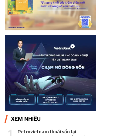
XEM NHIỀU
1
Petrovietnam thoái vốn tại