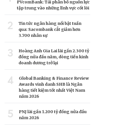
PVcomBank: Tái phân bổ nguồn lực
tập trung vào những lĩnh vực cốt lõi
2
Tin tức ngân hàng nổi bật tuần
qua: Sacombank cắt giảm hơn
3.700 nhân sự
3
Hoàng Anh Gia Lai lãi gần 2.300 tỷ
đồng nửa đầu năm, dòng tiền kinh
doanh dương trở lại
4
Global Banking & Finance Review
Awards vinh danh SHB là Ngân
hàng tiết kiệm tốt nhất Việt Nam
năm 2026
5
PNJ lãi gần 1.200 tỷ đồng nửa đầu
năm 2026