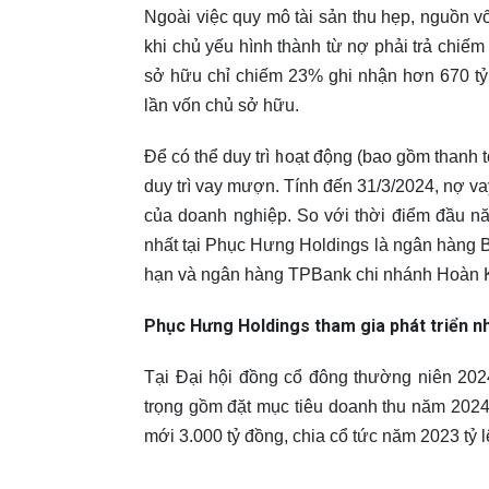
Ngoài việc quy mô tài sản thu hẹp, nguồn 
khi chủ yếu hình thành từ nợ phải trả chiếm
sở hữu chỉ chiếm 23% ghi nhận hơn 670 tỷ 
lần vốn chủ sở hữu.
Để có thể duy trì hoạt động (bao gồm thanh
duy trì vay mượn. Tính đến 31/3/2024, nợ v
của doanh nghiệp. So với thời điểm đầu n
nhất tại Phục Hưng Holdings là ngân hàng 
hạn và ngân hàng TPBank chi nhánh Hoàn Ki
Phục Hưng Holdings tham gia phát triển nh
Tại Đại hội đồng cổ đông thường niên 20
trọng gồm đặt mục tiêu doanh thu năm 2024 đ
mới 3.000 tỷ đồng, chia cổ tức năm 2023 tỷ 