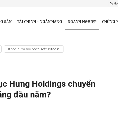
Hot
DOANH NGHIỆP
G SẢN
TÀI CHÍNH - NGÂN HÀNG
CHỨNG 
Khóc cười với “cơn sốt” Bitcoin
hục Hưng Holdings chuyển
háng đầu năm?