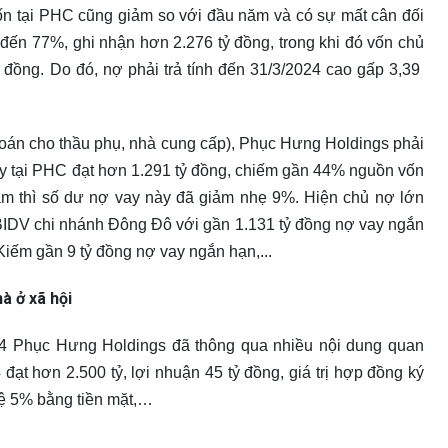
vốn tại PHC cũng giảm so với đầu năm và có sự mất cân đối
 đến 77%, ghi nhận hơn 2.276 tỷ đồng, trong khi đó vốn chủ
đồng. Do đó, nợ phải trả tính đến 31/3/2024 cao gấp 3,39
 toán cho thầu phụ, nhà cung cấp), Phục Hưng Holdings phải
ay tại PHC đạt hơn 1.291 tỷ đồng, chiếm gần 44% nguồn vốn
ăm thì số dư nợ vay này đã giảm nhẹ 9%. Hiện chủ nợ lớn
BIDV chi nhánh Đông Đô với gần 1.131 tỷ đồng nợ vay ngắn
ếm gần 9 tỷ đồng nợ vay ngắn hạn,...
à ở xã hội
24 Phục Hưng Holdings đã thông qua nhiều nội dung quan
ạt hơn 2.500 tỷ, lợi nhuận 45 tỷ đồng, giá trị hợp đồng ký
lệ 5% bằng tiền mặt,…