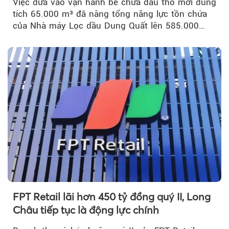
Việc đưa vào vận hành bể chứa dầu thô mới dung
tích 65.000 m³ đã nâng tổng năng lực tồn chứa
của Nhà máy Lọc dầu Dung Quất lên 585.000
m³...
FPT Retail lãi hơn 450 tỷ đồng quý II, Long
Châu tiếp tục là động lực chính