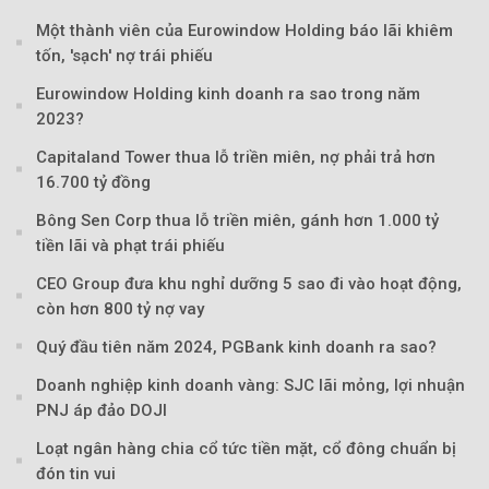
Một thành viên của Eurowindow Holding báo lãi khiêm
tốn, 'sạch' nợ trái phiếu
Eurowindow Holding kinh doanh ra sao trong năm
2023?
Capitaland Tower thua lỗ triền miên, nợ phải trả hơn
16.700 tỷ đồng
Bông Sen Corp thua lỗ triền miên, gánh hơn 1.000 tỷ
tiền lãi và phạt trái phiếu
CEO Group đưa khu nghỉ dưỡng 5 sao đi vào hoạt động,
còn hơn 800 tỷ nợ vay
Quý đầu tiên năm 2024, PGBank kinh doanh ra sao?
Doanh nghiệp kinh doanh vàng: SJC lãi mỏng, lợi nhuận
Theo Sức khoẻ V
PNJ áp đảo DOJI
Loạt ngân hàng chia cổ tức tiền mặt, cổ đông chuẩn bị
đón tin vui