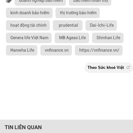
doanh nghiệp bảo hiểm
bảo hiểm nhân thọ
kinh doanh bảo hiểm
thị trường bảo hiểm
hoạt động tài chính
prudential
Dai-Ichi-Life
Genera life Việt Nam
MB Ageas Life
Shinhan Life
Hanwha Life
vnfinance.vn
https://vnfinance.vn/
TIN LIÊN QUAN