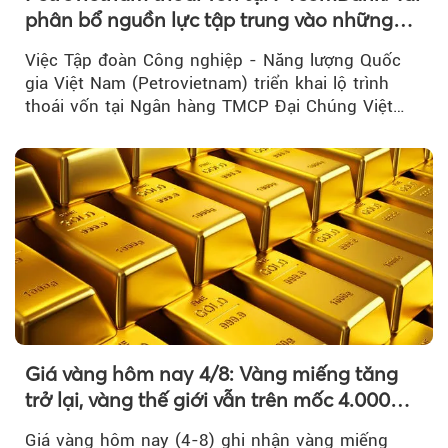
phân bổ nguồn lực tập trung vào những
lĩnh vực cốt lõi
Việc Tập đoàn Công nghiệp - Năng lượng Quốc
gia Việt Nam (Petrovietnam) triển khai lộ trình
thoái vốn tại Ngân hàng TMCP Đại Chúng Việt
Nam là bước đi trong quá trình cơ cấu...
Giá vàng hôm nay 4/8: Vàng miếng tăng
trở lại, vàng thế giới vẫn trên mốc 4.000
USD/ounce
Giá vàng hôm nay (4-8) ghi nhận vàng miếng