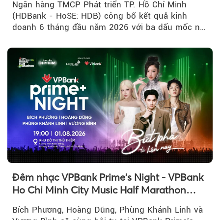
Ngân hàng TMCP Phát triển TP. Hồ Chí Minh
(HDBank - HoSE: HDB) công bố kết quả kinh
doanh 6 tháng đầu năm 2026 với ba dấu mốc nổi
bật: gia nhập nhóm ngân hàng...
Đêm nhạc VPBank Prime's Night - VPBank
Ho Chi Minh City Music Half Marathon
2026 lộ dàn line-up gây sốt
Bích Phương, Hoàng Dũng, Phùng Khánh Linh và