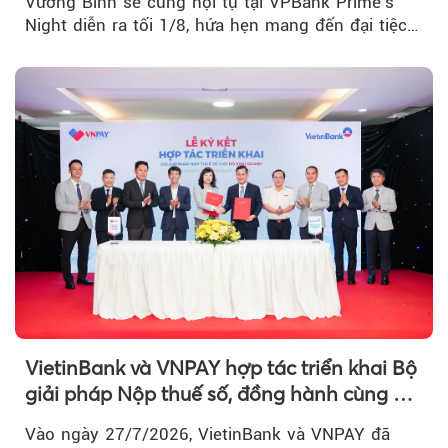
Vương Bình sẽ cùng hội tụ tại VPBank Prime's
Night diễn ra tối 1/8, hứa hẹn mang đến đại tiệc
âm nhạc bùng nổ...
VietinBank và VNPAY hợp tác triển khai Bộ
giải pháp Nộp thuế số, đồng hành cùng hộ
kinh doanh chuyển đổi số
Vào ngày 27/7/2026, VietinBank và VNPAY đã