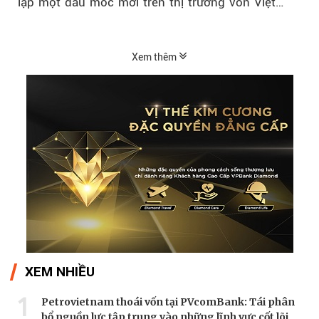
lập một dấu mốc mới trên thị trường vốn Việt
Nam....
Xem thêm
XEM NHIỀU
1
Petrovietnam thoái vốn tại PVcomBank: Tái phân
bổ nguồn lực tập trung vào những lĩnh vực cốt lõi