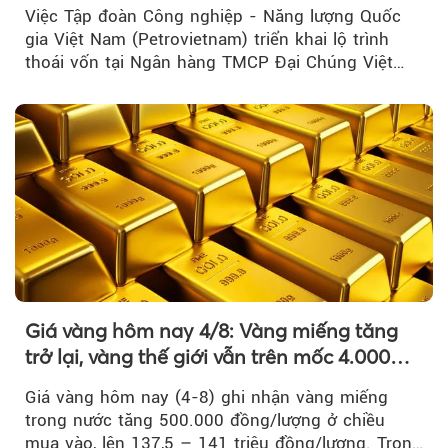
lĩnh vực cốt lõi
Việc Tập đoàn Công nghiệp - Năng lượng Quốc
gia Việt Nam (Petrovietnam) triển khai lộ trình
thoái vốn tại Ngân hàng TMCP Đại Chúng Việt
Nam là bước đi trong quá trình cơ cấu...
Giá vàng hôm nay 4/8: Vàng miếng tăng
trở lại, vàng thế giới vẫn trên mốc 4.000
USD/ounce
Giá vàng hôm nay (4-8) ghi nhận vàng miếng
trong nước tăng 500.000 đồng/lượng ở chiều
mua vào, lên 137,5 – 141 triệu đồng/lượng. Trong