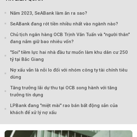
Năm 2023, SeABank làm ăn ra sao?
SeABank đang rót tiền nhiều nhất vào ngành nào?
Chủ tịch ngân hàng OCB Trịnh Văn Tuấn và "người thân"
đang nắm giữ bao nhiêu vốn?
"Soi" tiềm lực hai nhà đầu tư muốn làm khu dân cư 250
tỷ tại Bắc Giang
Nợ xấu vẫn là nỗi lo đối với nhóm công ty tài chính tiêu
dùng
Tăng trưởng lãi dự thu tại OCB song hành với tăng
trưởng tín dụng
LPBank đang "miệt mài" rao bán bất động sản của
khách để xử lý nợ xấu
Theo Sức khoẻ V