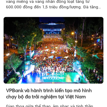
vàng miếng và vàng nhẫn đồng loạt tăng từ
600.000 đồng đến 1,5 triệu đồng/lượng. Đà tăng
của thị trường trong nước được hỗ trợ bởi giá
vàng thế giới bứt phá lên mức cao nhất trong
một tháng.
VPBank và hành trình kiến tạo mô hình
chạy bộ đa trải nghiệm tại Việt Nam
Giao thoa giữa thể thao, âm nhạc và tinh thần