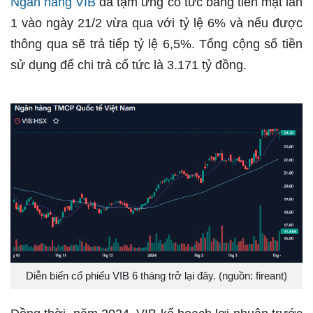
Ngân hàng VIB
đã tạm ứng cổ tức bằng tiền mặt lần
1 vào ngày 21/2 vừa qua với tỷ lệ 6% và nếu được
thông qua sẽ trả tiếp tỷ lệ 6,5%. Tổng cộng số tiền
sử dụng để chi trả cổ tức là 3.171 tỷ đồng.
Diễn biến cổ phiếu VIB 6 tháng trở lại đây. (nguồn: fireant)