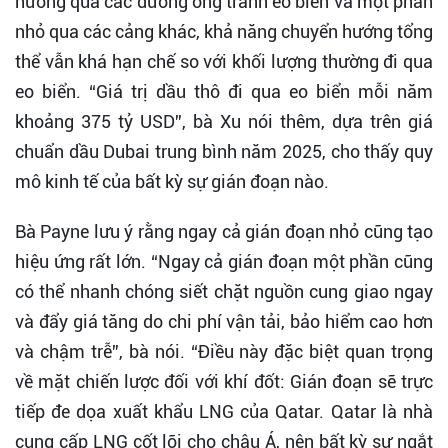
hướng qua các đường ống tránh eo biển và một phần
nhỏ qua các cảng khác, khả năng chuyển hướng tổng
thể vẫn khá hạn chế so với khối lượng thường đi qua
eo biển. “Giá trị dầu thô đi qua eo biển mỗi năm
khoảng 375 tỷ USD”, bà Xu nói thêm, dựa trên giá
chuẩn dầu Dubai trung bình năm 2025, cho thấy quy
mô kinh tế của bất kỳ sự gián đoạn nào.
Bà Payne lưu ý rằng ngay cả gián đoạn nhỏ cũng tạo
hiệu ứng rất lớn. “Ngay cả gián đoạn một phần cũng
có thể nhanh chóng siết chặt nguồn cung giao ngay
và đẩy giá tăng do chi phí vận tải, bảo hiểm cao hơn
và chậm trễ”, bà nói. “Điều này đặc biệt quan trọng
về mặt chiến lược đối với khí đốt: Gián đoạn sẽ trực
tiếp đe dọa xuất khẩu LNG của Qatar. Qatar là nhà
cung cấp LNG cốt lõi cho châu Á, nên bất kỳ sự ngắt