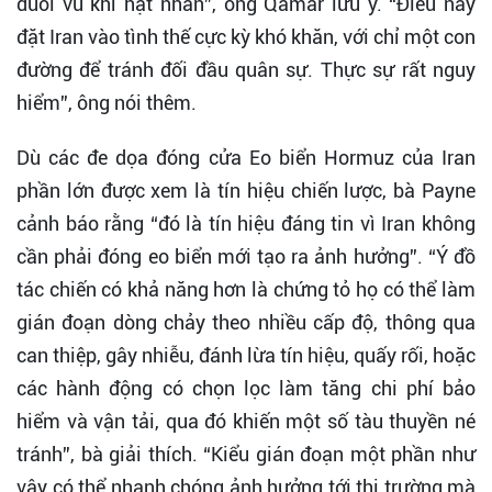
đuổi vũ khí hạt nhân”, ông Qamar lưu ý. “Điều này
đặt Iran vào tình thế cực kỳ khó khăn, với chỉ một con
đường để tránh đối đầu quân sự. Thực sự rất nguy
hiểm”, ông nói thêm.
Dù các đe dọa đóng cửa Eo biển Hormuz của Iran
phần lớn được xem là tín hiệu chiến lược, bà Payne
cảnh báo rằng “đó là tín hiệu đáng tin vì Iran không
cần phải đóng eo biển mới tạo ra ảnh hưởng”. “Ý đồ
tác chiến có khả năng hơn là chứng tỏ họ có thể làm
gián đoạn dòng chảy theo nhiều cấp độ, thông qua
can thiệp, gây nhiễu, đánh lừa tín hiệu, quấy rối, hoặc
các hành động có chọn lọc làm tăng chi phí bảo
hiểm và vận tải, qua đó khiến một số tàu thuyền né
tránh”, bà giải thích. “Kiểu gián đoạn một phần như
vậy có thể nhanh chóng ảnh hưởng tới thị trường mà