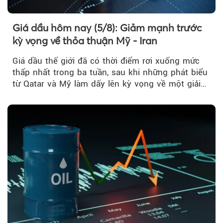
Giá dầu hôm nay (5/8): Giảm mạnh trước
kỳ vọng về thỏa thuận Mỹ - Iran
Giá dầu thế giới đã có thời điểm rơi xuống mức
thấp nhất trong ba tuần, sau khi những phát biểu
từ Qatar và Mỹ làm dấy lên kỳ vọng về một giải
pháp ngoại giao để hạ nhiệt căng thẳng Mỹ -
Iran.