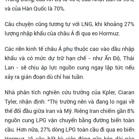
và của Hàn Quốc là 70%.
Câu chuyện cũng tương tự với LNG, khi khoảng 27%
lượng nhập khẩu của châu Á đi qua eo Hormuz.
Các nền kinh tế châu Á phụ thuộc cao vào dầu nhập
khẩu và có mức dự trữ hạn chế - như Ấn Độ, Thái
Lan - sẽ chịu áp lực nguồn cung ngay lập tức nếu
xảy ra gián đoạn dù chỉ hai tuần.
Nhà phân tích nghiên cứu trưởng của Kpler, Ciaran
Tyler, nhận định: “Thị trường nên và đang lo ngại về
thế đối đầu giữa Iran và Mỹ. Riêng Iran chiếm gần 8%
nguồn cung LPG vận chuyển bằng đường biển toàn
cầu. Hơn nữa, 27% dòng LPG toàn cầu đi qua eo biển
Hormuz. Vì vậy, bất kỳ việc đóng cửa kéo dài nào