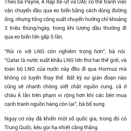
Theo bà Payne, Ả Rập Xê-út và UAE có thể tránh việc
vận chuyển dầu qua eo biển bằng cách dùng đường
ống, nhưng tổng công suất chuyển hướng chỉ khoảng
3 triệu thùng/ngày, trong khi lượng dầu thường đi
qua eo biển lớn gấp 5 lần.
“Rủi ro với LNG còn nghiêm trọng hơn”, bà nói.
“Qatar là nước xuất khẩu LNG lớn thứ hai thế giới, và
toàn bộ LNG của nước này đều đi qua Hormuz mà
không có tuyến thay thế. Bất kỳ sự gián đoạn nào
cũng sẽ nhanh chóng siết chặt nguồn cung, cả ở
châu Á lẫn trên phạm vi rộng hơn khi các bên mua
cạnh tranh nguồn hàng còn lại”, bà bổ sung.
Nguy cơ này đã khiến một số quốc gia, trong đó có
Trung Quốc, kêu gọi hạ nhiệt căng thẳng.