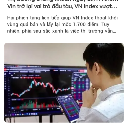
Vin trở lại vai trò đầu tàu, VN Index vượt
mốc 1.700 điểm
Hai phiên tăng liên tiếp giúp VN Index thoát khỏi
vùng quá bán và lấy lại mốc 1.700 điểm. Tuy
nhiên, phía sau sắc xanh là việc thị trường vẫn
chủ yếu được nâng đỡ bởi nhóm Vin, còn dòng
tiền vẫn chưa thực sự trở lại.