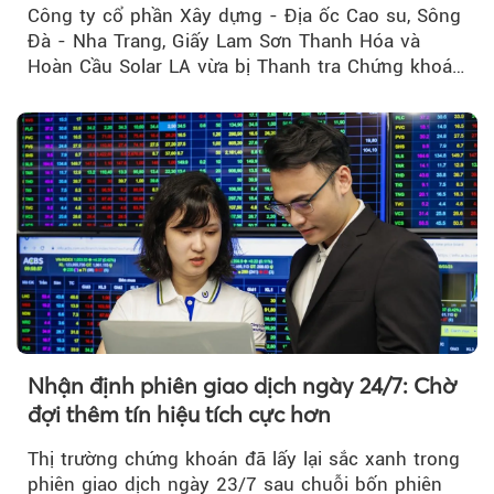
Công ty cổ phần Xây dựng - Địa ốc Cao su, Sông
Đà - Nha Trang, Giấy Lam Sơn Thanh Hóa và
Hoàn Cầu Solar LA vừa bị Thanh tra Chứng khoán
Nhà nước xử phạt tổng cộng hơn 362 triệu đồng
do vi phạm quy định về công bố thông tin trên
thị trường chứng khoán.
Nhận định phiên giao dịch ngày 24/7: Chờ
đợi thêm tín hiệu tích cực hơn
Thị trường chứng khoán đã lấy lại sắc xanh trong
phiên giao dịch ngày 23/7 sau chuỗi bốn phiên