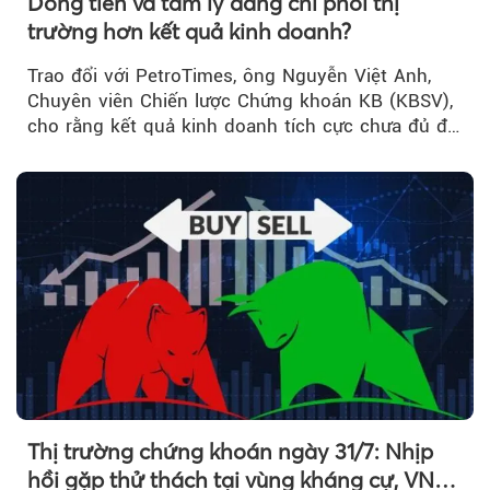
Dòng tiền và tâm lý đang chi phối thị
trường hơn kết quả kinh doanh?
Trao đổi với PetroTimes, ông Nguyễn Việt Anh,
Chuyên viên Chiến lược Chứng khoán KB (KBSV),
cho rằng kết quả kinh doanh tích cực chưa đủ để
kéo giá cổ phiếu đi lên...
Thị trường chứng khoán ngày 31/7: Nhịp
hồi gặp thử thách tại vùng kháng cự, VN