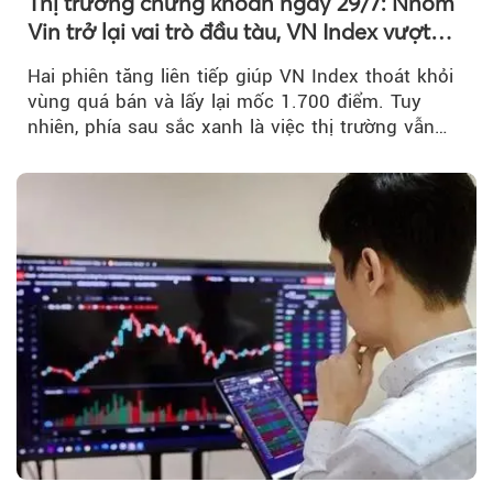
Thị trường chứng khoán ngày 29/7: Nhóm
Vin trở lại vai trò đầu tàu, VN Index vượt
mốc 1.700 điểm
Hai phiên tăng liên tiếp giúp VN Index thoát khỏi
vùng quá bán và lấy lại mốc 1.700 điểm. Tuy
nhiên, phía sau sắc xanh là việc thị trường vẫn
chủ yếu được nâng đỡ bởi nhóm Vin, còn dòng
tiền vẫn chưa thực sự trở lại.