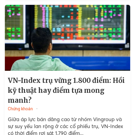
hướng trong ngắn hạn.
VN-Index trụ vững 1.800 điểm: Hồi
kỹ thuật hay điểm tựa mong
manh?
Chứng khoán
Giữa áp lực bán dâng cao từ nhóm Vingroup và
sự suy yếu lan rộng ở các cổ phiếu trụ, VN-Index
có thời điểm rơi sát 1.790 điểm...