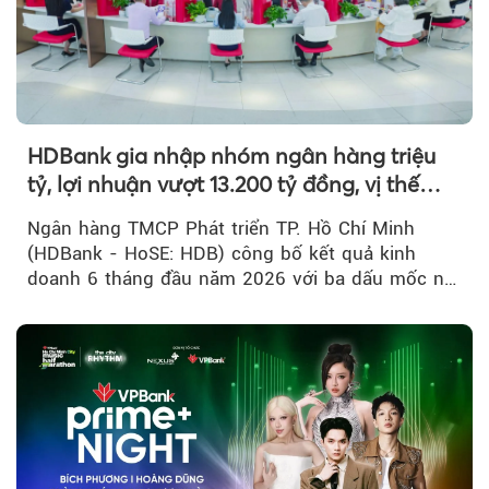
HDBank gia nhập nhóm ngân hàng triệu
tỷ, lợi nhuận vượt 13.200 tỷ đồng, vị thế
mới trên thị trường vốn quốc tế
Ngân hàng TMCP Phát triển TP. Hồ Chí Minh
(HDBank - HoSE: HDB) công bố kết quả kinh
doanh 6 tháng đầu năm 2026 với ba dấu mốc nổi
bật: gia nhập nhóm ngân hàng...