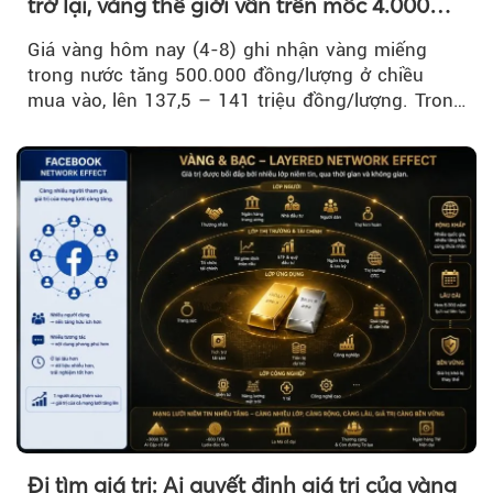
trở lại, vàng thế giới vẫn trên mốc 4.000
USD/ounce
Giá vàng hôm nay (4-8) ghi nhận vàng miếng
trong nước tăng 500.000 đồng/lượng ở chiều
mua vào, lên 137,5 – 141 triệu đồng/lượng. Trong
khi đó, giá vàng thế giới giảm nhẹ nhưng vẫn duy
trì trên ngưỡng 4.000 USD/ounce.
Đi tìm giá trị: Ai quyết định giá trị của vàng