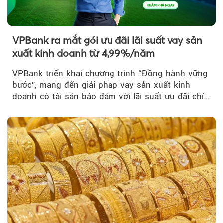
VPBank ra mắt gói ưu đãi lãi suất vay sản
xuất kinh doanh từ 4,99%/năm
VPBank triển khai chương trình “Đồng hành vững
bước”, mang đến giải pháp vay sản xuất kinh
doanh có tài sản bảo đảm với lãi suất ưu đãi chỉ
từ 4,99%/năm...