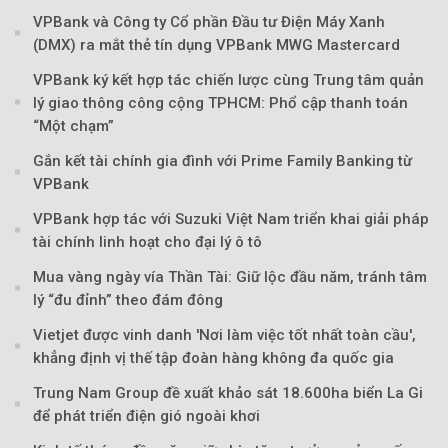
VPBank và Công ty Cổ phần Đầu tư Điện Máy Xanh
(DMX) ra mắt thẻ tín dụng VPBank MWG Mastercard
VPBank ký kết hợp tác chiến lược cùng Trung tâm quản
lý giao thông công cộng TPHCM: Phổ cập thanh toán
“Một chạm”
Gắn kết tài chính gia đình với Prime Family Banking từ
VPBank
VPBank hợp tác với Suzuki Việt Nam triển khai giải pháp
tài chính linh hoạt cho đại lý ô tô
Mua vàng ngày vía Thần Tài: Giữ lộc đầu năm, tránh tâm
lý “đu đỉnh” theo đám đông
Vietjet được vinh danh 'Nơi làm việc tốt nhất toàn cầu',
khẳng định vị thế tập đoàn hàng không đa quốc gia
Trung Nam Group đề xuất khảo sát 18.600ha biển La Gi
Theo Sở hữu trí 
để phát triển điện gió ngoài khơi