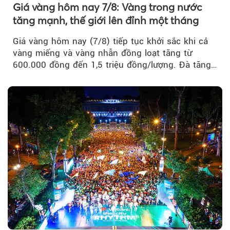
Giá vàng hôm nay 7/8: Vàng trong nước
tăng mạnh, thế giới lên đỉnh một tháng
Giá vàng hôm nay (7/8) tiếp tục khởi sắc khi cả
vàng miếng và vàng nhẫn đồng loạt tăng từ
600.000 đồng đến 1,5 triệu đồng/lượng. Đà tăng
của thị trường trong nước được hỗ trợ bởi giá
vàng thế giới bứt phá lên mức cao nhất trong
một tháng.