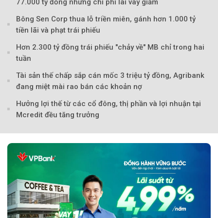
77.000 tỷ đồng nhưng chi phí lãi vay giảm
Bông Sen Corp thua lỗ triền miên, gánh hơn 1.000 tỷ
tiền lãi và phạt trái phiếu
Hơn 2.300 tỷ đồng trái phiếu "chảy về" MB chỉ trong hai
tuần
Tài sản thế chấp sắp cán mốc 3 triệu tỷ đồng, Agribank
đang miệt mài rao bán các khoản nợ
Hưởng lợi thế từ các cổ đông, thị phần và lợi nhuận tại
Mcredit đều tăng trưởng
Theo Sức khoẻ V