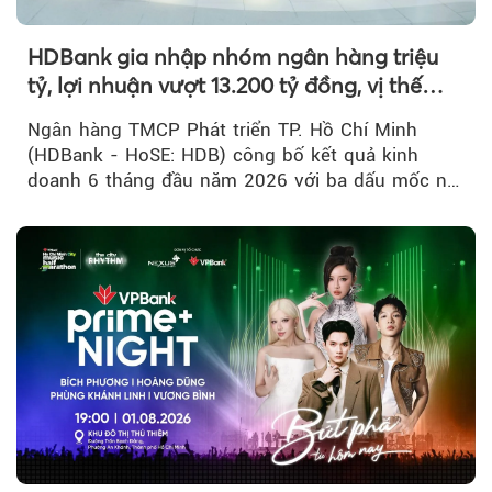
HDBank gia nhập nhóm ngân hàng triệu
tỷ, lợi nhuận vượt 13.200 tỷ đồng, vị thế
mới trên thị trường vốn quốc tế
Ngân hàng TMCP Phát triển TP. Hồ Chí Minh
(HDBank - HoSE: HDB) công bố kết quả kinh
doanh 6 tháng đầu năm 2026 với ba dấu mốc nổi
bật: gia nhập nhóm ngân hàng...