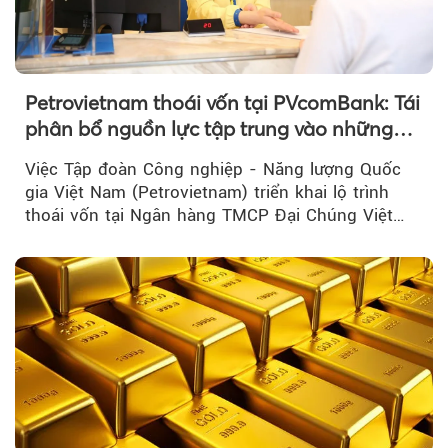
Petrovietnam thoái vốn tại PVcomBank: Tái
phân bổ nguồn lực tập trung vào những
lĩnh vực cốt lõi
Việc Tập đoàn Công nghiệp - Năng lượng Quốc
gia Việt Nam (Petrovietnam) triển khai lộ trình
thoái vốn tại Ngân hàng TMCP Đại Chúng Việt
Nam là bước đi trong quá trình cơ cấu...