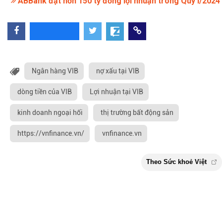
ABBank đạt hơn 150 tỷ đồng lợi nhuận trong Quý I/2024
Ngân hàng VIB
nợ xấu tại VIB
dòng tiền của VIB
Lợi nhuận tại VIB
kinh doanh ngoại hối
thị trường bất động sản
https://vnfinance.vn/
vnfinance.vn