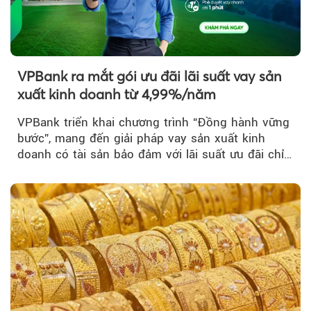
VPBank ra mắt gói ưu đãi lãi suất vay sản
xuất kinh doanh từ 4,99%/năm
VPBank triển khai chương trình “Đồng hành vững
bước”, mang đến giải pháp vay sản xuất kinh
doanh có tài sản bảo đảm với lãi suất ưu đãi chỉ
từ 4,99%/năm...