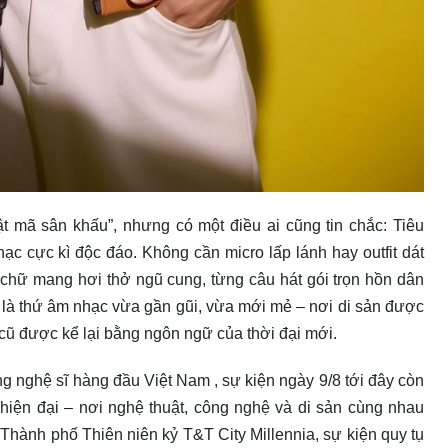
t mã sân khấu”, nhưng có một điều ai cũng tin chắc: Tiêu
c cực kì độc đáo. Không cần micro lấp lánh hay outfit dát
 chữ mang hơi thở ngũ cung, từng câu hát gói trọn hồn dân
 là thứ âm nhạc vừa gần gũi, vừa mới mẻ – nơi di sản được
 cũ được kể lại bằng ngôn ngữ của thời đại mới.
g nghệ sĩ hàng đầu Việt Nam , sự kiện ngày 9/8 tới đây còn
hiện đại – nơi nghệ thuật, công nghệ và di sản cùng nhau
 Thành phố Thiên niên kỷ T&T City Millennia, sự kiện quy tụ