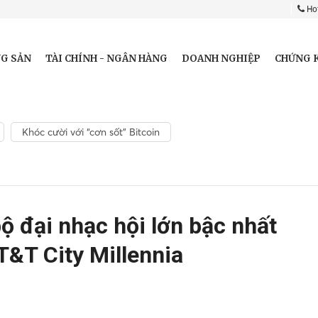
Hot
G SẢN
TÀI CHÍNH - NGÂN HÀNG
DOANH NGHIỆP
CHỨNG 
Khóc cười với “cơn sốt” Bitcoin
 đại nhạc hội lớn bậc nhất
T&T City Millennia