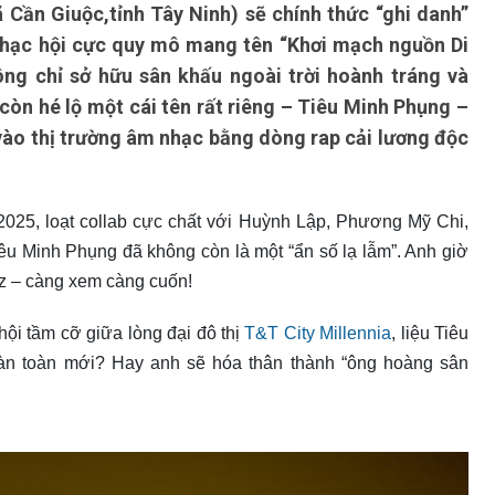
ã Cần Giuộc,tỉnh Tây Ninh) sẽ chính thức “ghi danh”
i nhạc hội cực quy mô mang tên “Khơi mạch nguồn Di
ng chỉ sở hữu sân khấu ngoài trời hoành tráng và
 còn hé lộ một cái tên rất riêng – Tiêu Minh Phụng –
 vào thị trường âm nhạc bằng dòng rap cải lương độc
025, loạt collab cực chất với Huỳnh Lập, Phương Mỹ Chi,
 Tiêu Minh Phụng đã không còn là một “ẩn số lạ lẫm”. Anh giờ
iz – càng xem càng cuốn!
hội tầm cỡ giữa lòng đại đô thị
T&T City Millennia
, liệu Tiêu
àn toàn mới? Hay anh sẽ hóa thân thành “ông hoàng sân