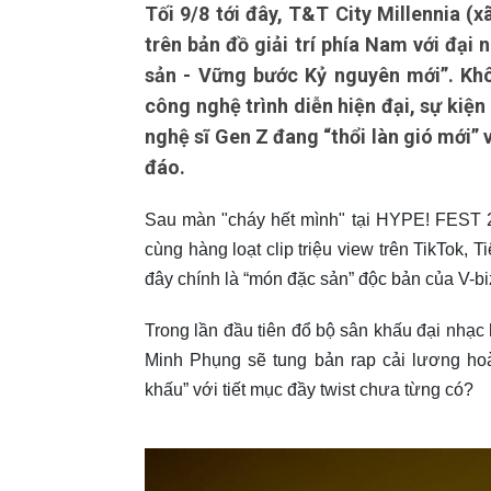
Tối 9/8 tới đây, T&T City Millennia (x
trên bản đồ giải trí phía Nam với đạ
sản - Vững bước Kỷ nguyên mới”. Khô
công nghệ trình diễn hiện đại, sự kiện
nghệ sĩ Gen Z đang “thổi làn gió mới”
đáo.
Sau màn "cháy hết mình" tại HYPE! FEST 2
cùng hàng loạt clip triệu view trên TikTok,
đây chính là “món đặc sản” độc bản của V-b
Trong lần đầu tiên đổ bộ sân khấu đại nhạc 
Minh Phụng sẽ tung bản rap cải lương ho
khấu” với tiết mục đầy twist chưa từng có?