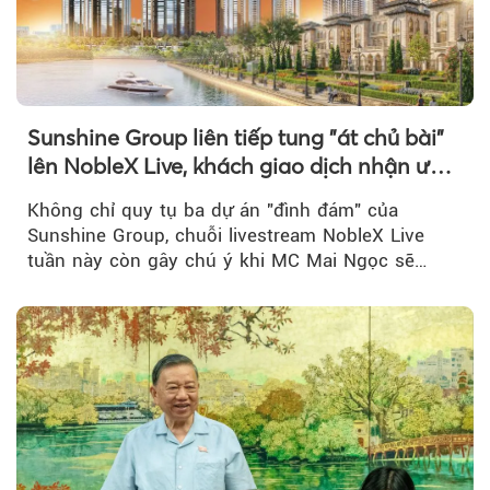
Sunshine Group liên tiếp tung "át chủ bài"
lên NobleX Live, khách giao dịch nhận ưu
đãi hàng trăm triệu đồng
Không chỉ quy tụ ba dự án "đình đám" của
Sunshine Group, chuỗi livestream NobleX Live
tuần này còn gây chú ý khi MC Mai Ngọc sẽ
đồng hành trong phiên livestream giới thiệu...