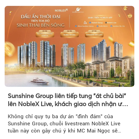
Sunshine Group liên tiếp tung "át chủ bài"
lên NobleX Live, khách giao dịch nhận ưu
đãi hàng trăm triệu đồng
Không chỉ quy tụ ba dự án "đình đám" của
Sunshine Group, chuỗi livestream NobleX Live
tuần này còn gây chú ý khi MC Mai Ngọc sẽ
đồng hành trong phiên livestream giới thiệu...