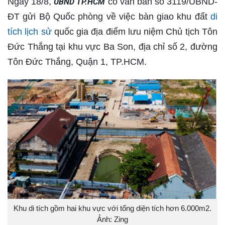
Ngày 18/8,
có văn bản số 3119/UBND-
UBND TP.HCM
ĐT gửi Bộ Quốc phòng về việc bàn giao khu đất
di
tích lịch sử
quốc gia địa điểm lưu niệm Chủ tịch Tôn
Đức Thắng tại khu vực Ba Son, địa chỉ số 2, đường
Tôn Đức Thắng, Quận 1, TP.HCM.
Khu di tích gồm hai khu vực với tổng diện tích hơn 6.000m2.
Ảnh: Zing