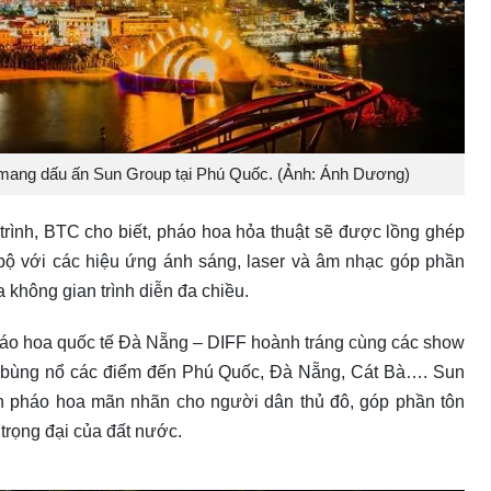
 mang dấu ấn Sun Group tại Phú Quốc. (Ảnh: Ánh Dương)
rình, BTC cho biết, pháo hoa hỏa thuật sẽ được lồng ghép
 bộ với các hiệu ứng ánh sáng, laser và âm nhạc góp phần
a không gian trình diễn đa chiều.
háo hoa quốc tế Đà Nẵng – DIFF hoành tráng cùng các show
t bùng nổ các điểm đến Phú Quốc, Đà Nẵng, Cát Bà…. Sun
n pháo hoa mãn nhãn cho người dân thủ đô, góp phần tôn
ị trọng đại của đất nước.