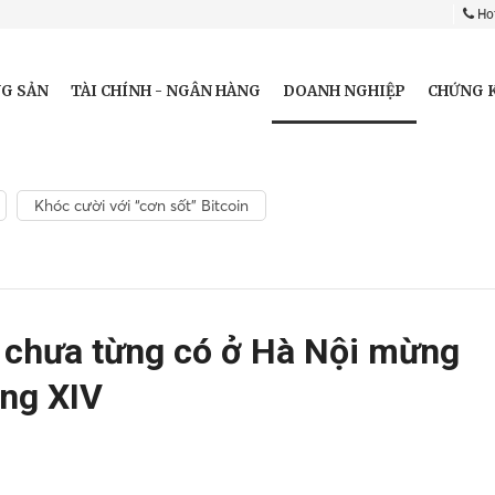
Hot
DOANH NGHIỆP
G SẢN
TÀI CHÍNH - NGÂN HÀNG
CHỨNG 
Khóc cười với “cơn sốt” Bitcoin
n chưa từng có ở Hà Nội mừng
ảng XIV