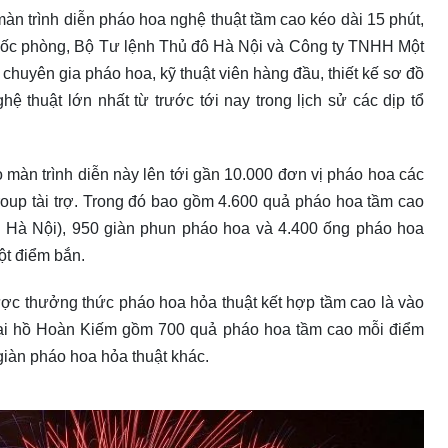
àn trình diễn pháo hoa nghệ thuật tầm cao kéo dài 15 phút,
ốc phòng, Bộ Tư lệnh Thủ đô Hà Nội và Công ty TNHH Một
chuyên gia pháo hoa, kỹ thuật viên hàng đầu, thiết kế sơ đồ
hệ thuật lớn nhất từ trước tới nay trong lịch sử các dịp tổ
 màn trình diễn này lên tới gần 10.000 đơn vị pháo hoa các
roup tài trợ. Trong đó bao gồm 4.600 quả pháo hoa tầm cao
ại Hà Nội), 950 giàn phun pháo hoa và 4.400 ống pháo hoa
một điểm bắn.
ược thưởng thức pháo hoa hỏa thuật kết hợp tầm cao là vào
n tại hồ Hoàn Kiếm gồm 700 quả pháo hoa tầm cao mỗi điểm
giàn pháo hoa hỏa thuật khác.