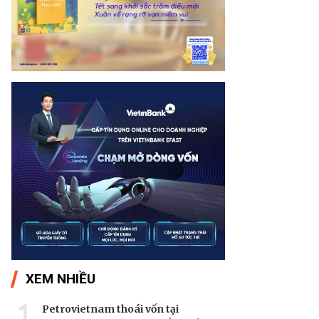
XEM NHIỀU
1
Petrovietnam thoái vốn tại