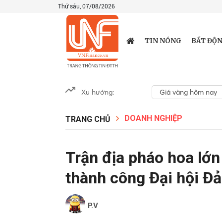
Thứ sáu, 07/08/2026
TIN NÓNG
BẤT ĐỘN
Xu hướng:
Giá vàng hôm nay
DOANH NGHIỆP
TRANG CHỦ
Trận địa pháo hoa lớ
thành công Đại hội Đ
P.V