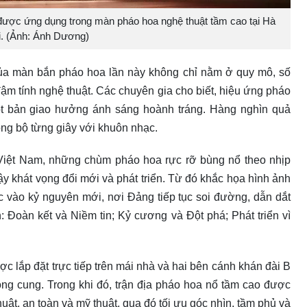
sẽ được ứng dụng trong màn pháo hoa nghệ thuật tầm cao tại Hà
i. (Ảnh: Ánh Dương)
của màn bắn pháo hoa lần này không chỉ nằm ở quy mô, số
ậm tính nghệ thuật. Các chuyên gia cho biết, hiệu ứng pháo
t bản giao hưởng ánh sáng hoành tráng. Hàng nghìn quả
ồng bộ từng giây với khuôn nhạc.
Việt Nam, những chùm pháo hoa rực rỡ bùng nổ theo nhịp
y khát vọng đổi mới và phát triển. Từ đó khắc họa hình ảnh
vào kỷ nguyên mới, nơi Đảng tiếp tục soi đường, dẫn dắt
ần: Đoàn kết và Niềm tin; Kỷ cương và Đột phá; Phát triển vì
ợc lắp đặt trực tiếp trên mái nhà và hai bên cánh khán đài B
ng cung. Trong khi đó, trận địa pháo hoa nổ tầm cao được
uật, an toàn và mỹ thuật, qua đó tối ưu góc nhìn, tầm phủ và