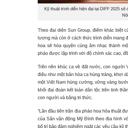
Kỹ thuật trình diễn hiện đại tại DIFF 2025 
Nộ
Theo đại diện Sun Group, điểm khác biệt 
lượng mà còn ở cách thức trình diễn mang đ
hoa sẽ hòa quyện cùng âm nhạc thành mộ
pháo được lập trình với độ chính xác cao, đ
Trên nền khúc ca về đất nước, con người 
điệu như một bản hòa ca hùng tráng, khơi dậ
một Việt Nam hùng cường, vững vàng bước 
khối đại đoàn kết toàn dân tộc trên tinh th
con người và bằng tri thức.
“Lần đầu tiên trận địa pháo hoa hỏa thuật đư
của Sân vận động Mỹ Đình theo địa hình vò
bố trí bảo đảm nghiêm ngặt các yêu cầu kỹ th