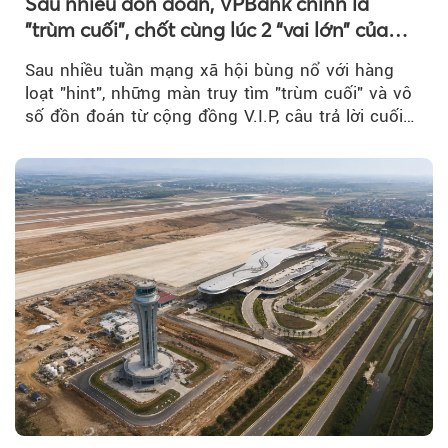
Sau nhiều đồn đoán, VPBank chính là
"trùm cuối", chốt cùng lúc 2 “vai lớn” của
BIGBANG World Tour tại Việt Nam
Sau nhiều tuần mạng xã hội bùng nổ với hàng
loạt "hint", những màn truy tìm "trùm cuối" và vô
số đồn đoán từ cộng đồng V.I.P, câu trả lời cuối
cùng đã lộ diện...