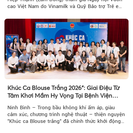
cao Việt Nam do Vinamilk và Quỹ Bảo trợ Trẻ em
Việt Nam tổ chức...
Khúc Ca Blouse Trắng 2026": Giai Điệu Từ
Tâm Khơi Mầm Hy Vọng Tại Bệnh Viện
Bạch Mai Cơ Sở Ninh Bình
Ninh Bình – Trong bầu không khí ấm áp, giàu
cảm xúc, chương trình nghệ thuật – thiện nguyện
"Khúc ca Blouse trắng" đã chính thức khởi động
hành trình năm 2026...