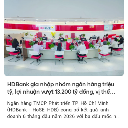
HDBank gia nhập nhóm ngân hàng triệu
tỷ, lợi nhuận vượt 13.200 tỷ đồng, vị thế
mới trên thị trường vốn quốc tế
Ngân hàng TMCP Phát triển TP. Hồ Chí Minh
(HDBank - HoSE: HDB) công bố kết quả kinh
doanh 6 tháng đầu năm 2026 với ba dấu mốc nổi
bật: gia nhập nhóm ngân hàng...