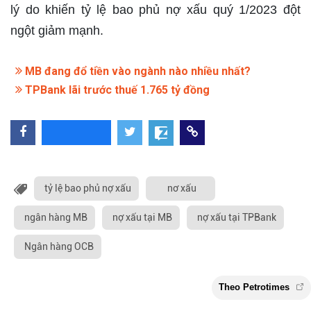
lý do khiến tỷ lệ bao phủ nợ xấu quý 1/2023 đột
ngột giảm mạnh.
MB đang đổ tiền vào ngành nào nhiều nhất?
TPBank lãi trước thuế 1.765 tỷ đồng
tỷ lệ bao phủ nợ xấu
nơ xấu
ngân hàng MB
nợ xấu tại MB
nợ xấu tại TPBank
Ngân hàng OCB