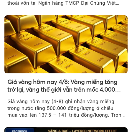
thoái vốn tại Ngân hàng TMCP Đại Chúng Việt
Nam là bước đi trong quá trình cơ cấu...
Giá vàng hôm nay 4/8: Vàng miếng tăng
trở lại, vàng thế giới vẫn trên mốc 4.000
USD/ounce
Giá vàng hôm nay (4-8) ghi nhận vàng miếng
trong nước tăng 500.000 đồng/lượng ở chiều
mua vào, lên 137,5 – 141 triệu đồng/lượng. Trong
khi đó, giá vàng thế giới giảm nhẹ nhưng vẫn duy
trì trên ngưỡng 4.000 USD/ounce.