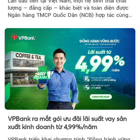
Lần đầu tiên tại Việt Nam, một hệ sinh thái chất
lượng – đẳng cấp – khác biệt và toàn diện được
Ngân hàng TMCP Quốc Dân (NCB) hợp tác cùng
Sun Group kiến tạo...
VPBank ra mắt gói ưu đãi lãi suất vay sản
xuất kinh doanh từ 4,99%/năm
VPBank triển khai chương trình “Đồng hành vững