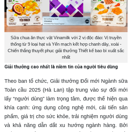
Sữa chua ăn thực vật Vinamilk với 2 vị độc đáo: Vị truyền
thống từ 9 loại hạt và Yến mạch kết hợp chanh dây, xoài -
Chiến thắng thuyết phục giải thưởng Thiết kế bao bì xuất sắc
nhất
Gi
ả
i th
ưở
ng cao nh
ấ
t là ni
ề
m tin c
ủ
a ng
ườ
i tiêu dùng
Theo ban tổ chức, Giải thưởng Đổi mới Ngành sữa
Toàn cầu 2025 (Hà Lan) tập trung vào sự đổi mới
lấy “người dùng” làm trọng tâm, được thể hiện qua
khía cạnh: ứng dụng công nghệ mới, cải tiến sản
phẩm, giá trị cho sức khỏe, trải nghiệm người dùng
và khả năng dẫn dắt xu hướng ngành hàng. Bởi