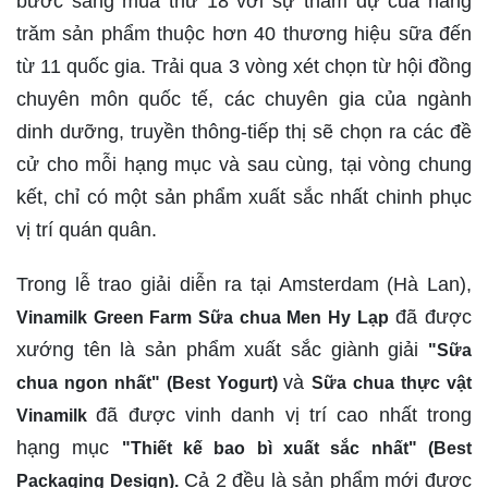
bước sang mùa thứ 18 với sự tham dự của hàng
trăm sản phẩm thuộc hơn 40 thương hiệu sữa đến
từ 11 quốc gia. Trải qua 3 vòng xét chọn từ hội đồng
chuyên môn quốc tế, các chuyên gia của ngành
dinh dưỡng, truyền thông-tiếp thị sẽ chọn ra các đề
cử cho mỗi hạng mục và sau cùng, tại vòng chung
kết, chỉ có một sản phẩm xuất sắc nhất chinh phục
vị trí quán quân.
Trong lễ trao giải diễn ra tại Amsterdam (Hà Lan),
đã được
Vinamilk Green Farm S
ữ
a chua Men Hy L
ạ
p
xướng tên là sản phẩm xuất sắc giành giải
"S
ữ
a
và
chua ngon nh
ấ
t" (Best Yogurt)
S
ữ
a chua th
ự
c v
ậ
t
đã được vinh danh vị trí cao nhất trong
Vinamilk
hạng mục
"Thi
ế
t k
ế
bao bì xu
ấ
t s
ắ
c nh
ấ
t" (Best
Cả 2 đều là sản phẩm mới được
Packaging Design).