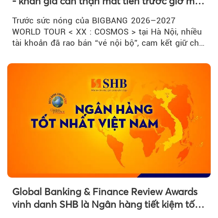
- khán giả cẩn thận mất tiền trước giờ mở
bán
Trước sức nóng của BIGBANG 2026–2027
WORLD TOUR < XX : COSMOS > tại Hà Nội, nhiều
tài khoản đã rao bán “vé nội bộ”, cam kết giữ chỗ
đẹp với mức giá cao...
Global Banking & Finance Review Awards
vinh danh SHB là Ngân hàng tiết kiệm tốt
nhất Việt Nam năm 2026