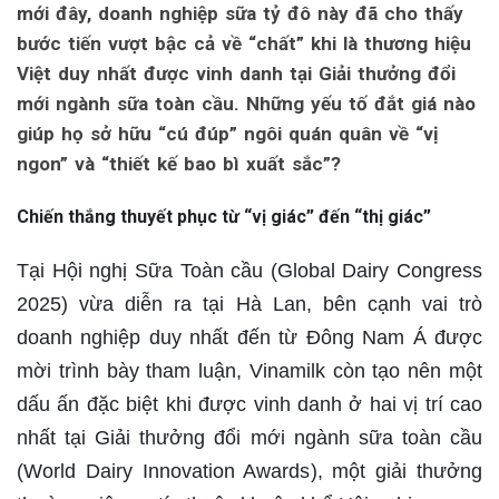
mới đây, doanh nghiệp sữa tỷ đô này đã cho thấy
bước tiến vượt bậc cả về “chất” khi là thương hiệu
Việt duy nhất được vinh danh tại Giải thưởng đổi
mới ngành sữa toàn cầu. Những yếu tố đắt giá nào
giúp họ sở hữu “cú đúp” ngôi quán quân về “vị
ngon” và “thiết kế bao bì xuất sắc”?
Chi
ế
n th
ắ
ng thuy
ế
t ph
ụ
c t
ừ
“v
ị
giác”
đế
n “th
ị
giác”
Tại Hội nghị Sữa Toàn cầu (Global Dairy Congress
2025) vừa diễn ra tại Hà Lan, bên cạnh vai trò
doanh nghiệp duy nhất đến từ Đông Nam Á được
mời trình bày tham luận, Vinamilk còn tạo nên một
dấu ấn đặc biệt khi được vinh danh ở hai vị trí cao
nhất tại Giải thưởng đổi mới ngành sữa toàn cầu
(World Dairy Innovation Awards), một giải thưởng