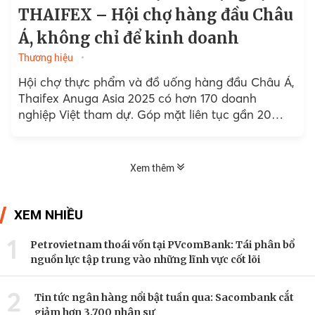
THAIFEX – Hội chợ hàng đầu Châu
Á, không chỉ để kinh doanh
Thương hiệu
Hội chợ thực phẩm và đồ uống hàng đầu Châu Á,
Thaifex Anuga Asia 2025 có hơn 170 doanh
nghiệp Việt tham dự. Góp mặt liên tục gần 20
năm qua, Vinamilk, đại diện...
Xem thêm
XEM NHIỀU
1
Petrovietnam thoái vốn tại PVcomBank: Tái phân bổ
nguồn lực tập trung vào những lĩnh vực cốt lõi
2
Tin tức ngân hàng nổi bật tuần qua: Sacombank cắt
giảm hơn 3.700 nhân sự