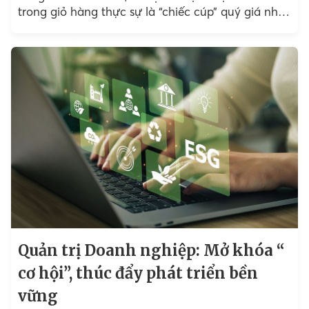
trong giỏ hàng thực sự là “chiếc cúp” quý giá nhất
mà mọi thương hiệu mong muốn. 13 năm qua,
theo báo cáo từ Kantar Việt Nam, Vinamilk là cái
tên dẫn đầu nhiều danh sách được chọn mua
nhiều nhất ngành sữa và FMCG. Họ đã làm điều
đó như thế nào?
Quản trị Doanh nghiệp: Mở khóa “
cơ hội”, thúc đẩy phát triển bền
vững