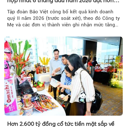
hợp nhất 6 tháng đầu năm 2026 đạt hơn
32.000 tỷ đồng, tăng trưởng 9,2%
Tập đoàn Bảo Việt công bố kết quả kinh doanh
quý II năm 2026 (trước soát xét), theo đó Công ty
Mẹ và các đơn vị thành viên ghi nhận mức tăng
trưởng khả quan...
Hơn 2.600 tỷ đồng cổ tức tiền mặt sắp về