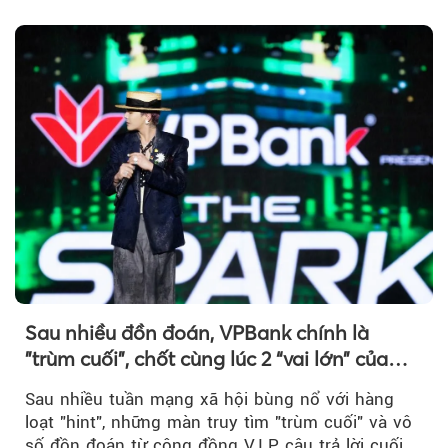
nước...
Sau nhiều đồn đoán, VPBank chính là
"trùm cuối", chốt cùng lúc 2 “vai lớn” của
BIGBANG World Tour tại Việt Nam
Sau nhiều tuần mạng xã hội bùng nổ với hàng
loạt "hint", những màn truy tìm "trùm cuối" và vô
số đồn đoán từ cộng đồng V.I.P, câu trả lời cuối