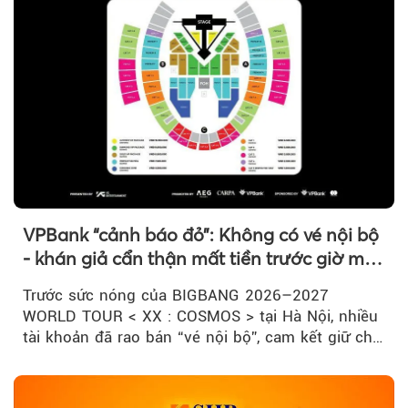
VPBank “cảnh báo đỏ”: Không có vé nội bộ
- khán giả cẩn thận mất tiền trước giờ mở
bán
Trước sức nóng của BIGBANG 2026–2027
WORLD TOUR < XX : COSMOS > tại Hà Nội, nhiều
tài khoản đã rao bán “vé nội bộ”, cam kết giữ chỗ
đẹp với mức giá cao...