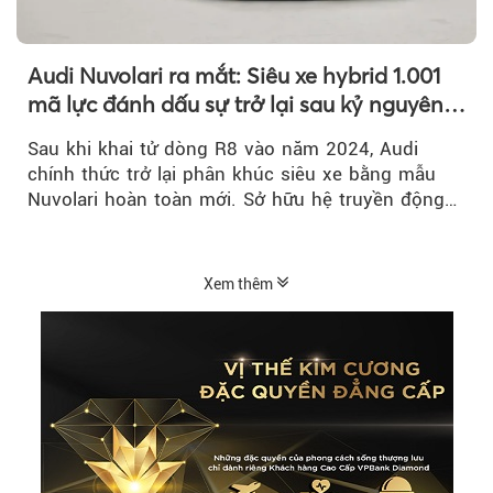
Audi Nuvolari ra mắt: Siêu xe hybrid 1.001
mã lực đánh dấu sự trở lại sau kỷ nguyên
R8
Sau khi khai tử dòng R8 vào năm 2024, Audi
chính thức trở lại phân khúc siêu xe bằng mẫu
Nuvolari hoàn toàn mới. Sở hữu hệ truyền động
hybrid 1.001 mã lực, tốc độ tối đa trên 350 km/h
và số lượng giới hạn chỉ 499 chiếc, Nuvolari được
xem là tuyên ngôn mới của Audi trong kỷ nguyên
Xem thêm
điện hóa.