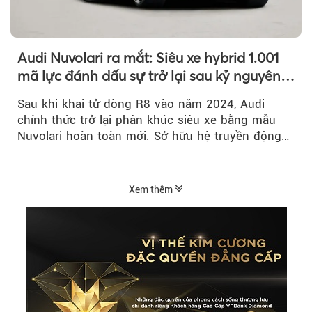
Audi Nuvolari ra mắt: Siêu xe hybrid 1.001
mã lực đánh dấu sự trở lại sau kỷ nguyên
R8
Sau khi khai tử dòng R8 vào năm 2024, Audi
chính thức trở lại phân khúc siêu xe bằng mẫu
Nuvolari hoàn toàn mới. Sở hữu hệ truyền động
hybrid 1.001 mã lực, tốc độ tối đa trên 350 km/h
và số lượng giới hạn chỉ 499 chiếc, Nuvolari được
xem là tuyên ngôn mới của Audi trong kỷ nguyên
Xem thêm
điện hóa.