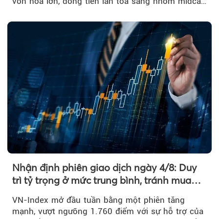
vốn hóa lớn, dòng tiền lan tỏa sang nhóm midcap
và khối ngoại....
Nhận định phiên giao dịch ngày 4/8: Duy
trì tỷ trọng ở mức trung bình, tránh mua
đuổi
VN-Index mở đầu tuần bằng một phiên tăng
mạnh, vượt ngưỡng 1.760 điểm với sự hỗ trợ của