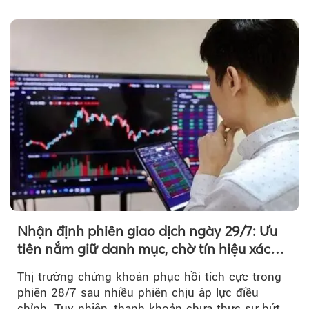
chủ yếu được nâng đỡ bởi nhóm Vin, còn dòng
tiền vẫn chưa thực sự trở lại.
Nhận định phiên giao dịch ngày 29/7: Ưu
tiên nắm giữ danh mục, chờ tín hiệu xác
nhận xu hướng
Thị trường chứng khoán phục hồi tích cực trong
phiên 28/7 sau nhiều phiên chịu áp lực điều
chỉnh. Tuy nhiên, thanh khoản chưa thực sự bứt