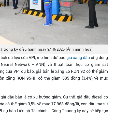
8% trong kỳ điều hành ngày 9/10/2025 (Ảnh minh họa)
tích dữ liệu của VPI, mô hình dự báo
giá xăng dầu
ứng dụng
l Neural Network - ANN) và thuật toán học có giám sát
ing của VPI dự báo, giá bán lẻ xăng E5 RON 92 có thể giảm
còn xăng RON 95-III có thể giảm 685 đồng (3,4%) về mức
giá dầu bán lẻ có xu hướng giảm. Cụ thể, giá dầu diesel có
hỏa có thể giảm 3,5% về mức 17.968 đồng/lít, còn dầu mazut
 dự báo Liên bộ Tài chính - Công Thương kỳ này sẽ tiếp tục