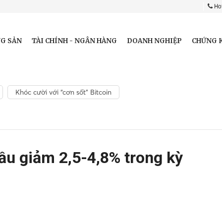
Hot
G SẢN
TÀI CHÍNH - NGÂN HÀNG
DOANH NGHIỆP
CHỨNG 
Khóc cười với “cơn sốt” Bitcoin
ầu giảm 2,5-4,8% trong kỳ