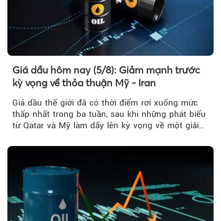
Giá dầu hôm nay (5/8): Giảm mạnh trước
kỳ vọng về thỏa thuận Mỹ - Iran
Giá dầu thế giới đã có thời điểm rơi xuống mức
thấp nhất trong ba tuần, sau khi những phát biểu
từ Qatar và Mỹ làm dấy lên kỳ vọng về một giải
pháp ngoại giao để hạ nhiệt căng thẳng Mỹ -
Iran.