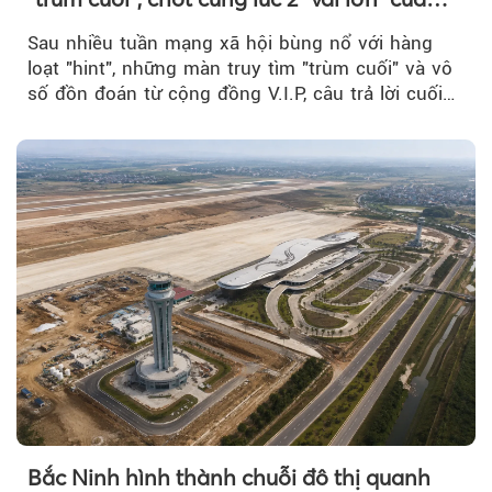
BIGBANG World Tour tại Việt Nam
Sau nhiều tuần mạng xã hội bùng nổ với hàng
loạt "hint", những màn truy tìm "trùm cuối" và vô
số đồn đoán từ cộng đồng V.I.P, câu trả lời cuối
cùng đã lộ diện...
Bắc Ninh hình thành chuỗi đô thị quanh