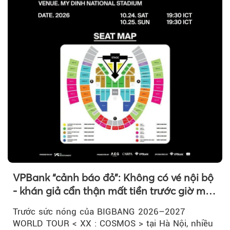
VPBank “cảnh báo đỏ”: Không có vé nội bộ
- khán giả cẩn thận mất tiền trước giờ mở
bán
Trước sức nóng của BIGBANG 2026–2027
WORLD TOUR < XX : COSMOS > tại Hà Nội, nhiều