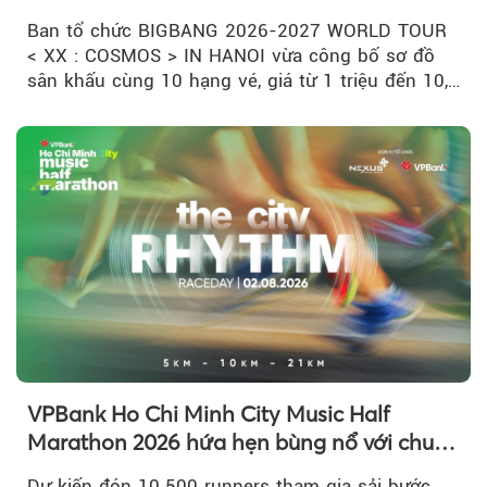
có một”
Ban tổ chức BIGBANG 2026-2027 WORLD TOUR
< XX : COSMOS > IN HANOI vừa công bố sơ đồ
sân khấu cùng 10 hạng vé, giá từ 1 triệu đến 10,5
triệu đồng....
VPBank Ho Chi Minh City Music Half
Marathon 2026 hứa hẹn bùng nổ với chuỗi
hoạt động đa trải nghiệm
Dự kiến đón 10.500 runners tham gia sải bước