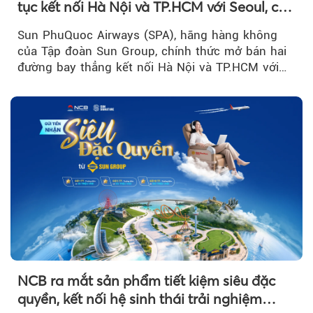
tục kết nối Hà Nội và TP.HCM với Seoul, cất
cánh vào tháng 8 năm nay
Sun PhuQuoc Airways (SPA), hãng hàng không
của Tập đoàn Sun Group, chính thức mở bán hai
đường bay thẳng kết nối Hà Nội và TP.HCM với
Seoul (Hàn Quốc), dự kiến khai thác từ...
NCB ra mắt sản phẩm tiết kiệm siêu đặc
quyền, kết nối hệ sinh thái trải nghiệm