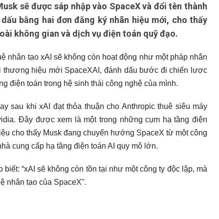
 Musk sẽ được sáp nhập vào SpaceX và đổi tên thành
 dấu bằng hai đơn đăng ký nhãn hiệu mới, cho thấy
ài không gian và dịch vụ điện toán quỹ đạo.
tuệ nhân tạo xAI sẽ không còn hoạt động như một pháp nhân
 thương hiệu mới SpaceXAI, đánh dấu bước đi chiến lược
ng điện toán trong hệ sinh thái công nghệ của mình.
y sau khi xAI đạt thỏa thuận cho Anthropic thuê siêu máy
idia. Đây được xem là một trong những cụm hạ tầng điện
u hiệu cho thấy Musk đang chuyển hướng SpaceX từ một công
nhà cung cấp hạ tầng điện toán AI quy mô lớn.
 biết: “xAI sẽ không còn tồn tại như một công ty độc lập, mà
uệ nhân tạo của SpaceX".