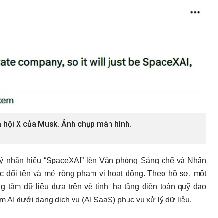
 hội X của Musk. Ảnh chụp màn hình.
ý nhãn hiệu “SpaceXAI” lên Văn phòng Sáng chế và Nhãn
 đổi tên và mở rộng phạm vi hoạt động. Theo hồ sơ, một
 tâm dữ liệu dựa trên vệ tinh, hạ tầng điện toán quỹ đạo
ềm AI dưới dạng dịch vụ (AI SaaS) phục vụ xử lý dữ liệu.