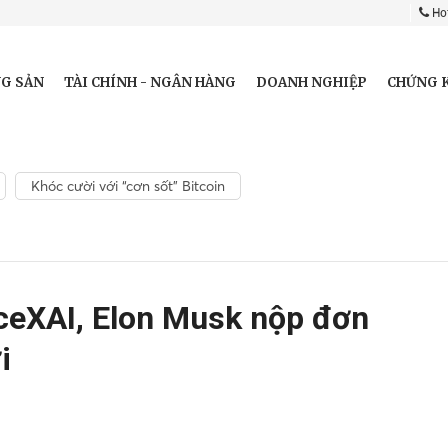
Hot
G SẢN
TÀI CHÍNH - NGÂN HÀNG
DOANH NGHIỆP
CHỨNG 
Khóc cười với “cơn sốt” Bitcoin
aceXAI, Elon Musk nộp đơn
i