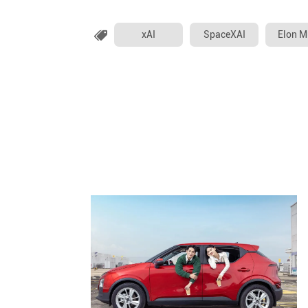
xAI
SpaceXAI
Elon M