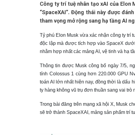
Công ty trí tuệ nhân tạo xAI của Elon
“SpaceXAI”. Động thái này được đánh
tham vọng mở rộng sang hạ tầng AI ngo
Tỷ phú Elon Musk vừa xác nhận công ty trí 
độc lập mà được tích hợp vào SpaceX dưới
nhằm hợp nhất các mảng AI, vệ tinh và hạ tầ
Thông tin được Musk công bố ngày 7/5, nga
tính Colossus 1 cùng hơn 220.000 GPU Nv
toán AI lớn nhất hiện nay, đồng thời là dấ
ty hàng không vũ trụ đơn thuần sang vai trò 
Trong bài đăng trên mạng xã hội X, Musk cho
sẽ trở thành SpaceXAI, mảng sản phẩm trí t