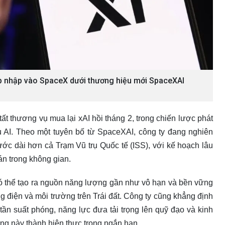
p nhập vào SpaceX dưới thương hiệu mới SpaceXAI
ất thương vụ mua lại xAI hồi tháng 2, trong chiến lược phát
vụ AI. Theo một tuyên bố từ SpaceXAI, công ty đang nghiên
hước dài hơn cả Trạm Vũ trụ Quốc tế (ISS), với kế hoạch lâu
toán trong không gian.
ó thể tạo ra nguồn năng lượng gần như vô hạn và bền vững
ng điện và môi trường trên Trái đất. Công ty cũng khẳng định
tần suất phóng, năng lực đưa tải trọng lên quỹ đạo và kinh
ng này thành hiện thực trong ngắn hạn.