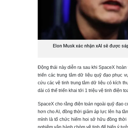
Elon Musk xác nhận xAI sẽ được sá
Động thái này diễn ra sau khi SpaceX hoàn t
triển các trung tâm dữ liệu quỹ đạo phục 
cứu các vệ tinh trung tâm dữ liệu có kích t
dài có thể triển khai tới 1 triệu vệ tinh điện 
SpaceX cho rằng điện toán ngoài quỹ đạo c
hơn cho AI, đồng thời giảm áp lực lên hạ tầ
mình là tổ chức hiếm hoi sở hữu đồng thời 
nghiệm vận hành chòm vệ tinh để biến ý tưở