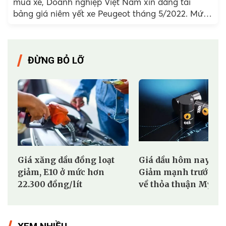
mua xe, Doanh nghiệp Việt Nam xin đăng tải
bảng giá niêm yết xe Peugeot tháng 5/2022. Mức
giá này đã bao gồm thuế VAT.
ĐỪNG BỎ LỠ
Giá xăng dầu đồng loạt
Giá dầu hôm nay (5/8
giảm, E10 ở mức hơn
Giảm mạnh trước kỳ
22.300 đồng/lít
về thỏa thuận Mỹ - I