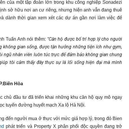
 viên của một tập đoàn lớn trong khu công nghiệp Sonadezi
định sở hữu nơi an cư riêng, nhưng hiện anh vẫn đang thuê
à dành thời gian xem xét các dự án gần nơi làm việc để
"Căn hộ được bố trí hợp lý cho người
anh Tuấn Anh nói thêm:
ng không gian sống, được tận hưởng những tiện ích như gym,
đội ngũ nhân viên luôn túc trực để đảm bảo không gian chung
iúp tôi cảm thấy đây thực sự là lối sống hiện đại mà mình
TP.Biên Hòa
ác chủ đầu tư đã triển khai những khu căn hộ quy mô ngay
 dọc tuyến đường huyết mạch Xa lộ Hà Nội.
ng đến người mua ở thực với mức giá hợp lý, trong đó Bien
and
phát triển và Property X phân phối độc quyền đang trở