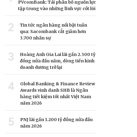
PVcomBank: Tái phân bổ nguồn lực
tập trung vào những lĩnh vực cốt lõi
2
Tin tức ngân hàng nổi bật tuần
qua: Sacombank cắt giảm hơn
3.700 nhân sự
3
Hoàng Anh Gia Lai lãi gần 2.300 tỷ
đồng nửa đầu năm, dòng tiền kinh
doanh dương trở lại
4
Global Banking & Finance Review
Awards vinh danh SHB là Ngân
hàng tiết kiệm tốt nhất Việt Nam
năm 2026
5
PNJ lãi gần 1.200 tỷ đồng nửa đầu
năm 2026