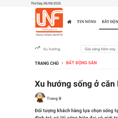
Thứ bảy, 08/08/2026
BẤT ĐỘN
TIN NÓNG
Xu hướng:
Giá vàng hôm nay
BẤT ĐỘNG SẢN
TRANG CHỦ
Xu hướng sống ở căn 
Trang B
Đối tượng khách hàng lựa chọn sống tạ
đình trẻ có lối sống hiện đại và giới