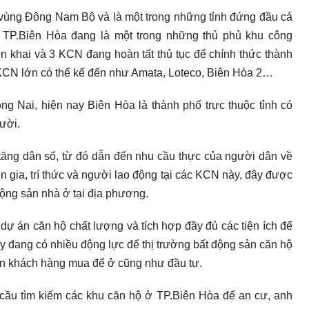
a vùng Đông Nam Bộ và là một trong những tỉnh đứng đầu cả
 TP.Biên Hòa đang là một trong những thủ phủ khu công
n khai và 3 KCN đang hoàn tất thủ tục để chính thức thành
u KCN lớn có thể kể đến như Amata, Loteco, Biên Hòa 2…
g Nai, hiện nay Biên Hòa là thành phố trực thuộc tỉnh có
gười.
 tăng dân số, từ đó dẫn đến nhu cầu thực của người dân về
n gia, trí thức và người lao động tại các KCN này, đây được
động sản nhà ở tại địa phương.
dự án căn hộ chất lượng và tích hợp đầy đủ các tiện ích để
y đang có nhiều động lực để thị trường bất động sản căn hộ
 dẫn khách hàng mua để ở cũng như đầu tư.
 cầu tìm kiếm các khu căn hộ ở TP.Biên Hòa để an cư, anh