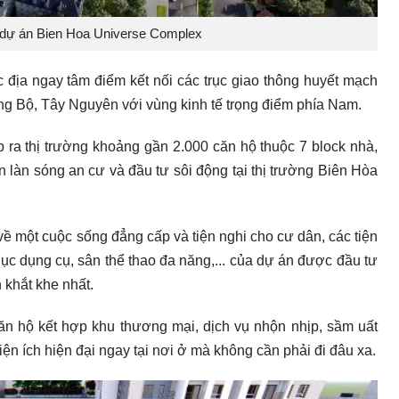
ể dự án Bien Hoa Universe Complex
c địa ngay tâm điểm kết nối các trục giao thông huyết mạch
rung Bộ, Tây Nguyên với vùng kinh tế trọng điểm phía Nam.
 ra thị trường khoảng gần 2.000 căn hộ thuộc 7 block nhà,
n làn sóng an cư và đầu tư sôi động tại thị trường Biên Hòa
ề một cuộc sống đẳng cấp và tiện nghi cho cư dân, các tiện
 dục dụng cụ, sân thể thao đa năng,... của dự án được đầu tư
 khắt khe nhất.
căn hộ kết hợp khu thương mại, dịch vụ nhộn nhịp, sầm uất
ện ích hiện đại ngay tại nơi ở mà không cần phải đi đâu xa.