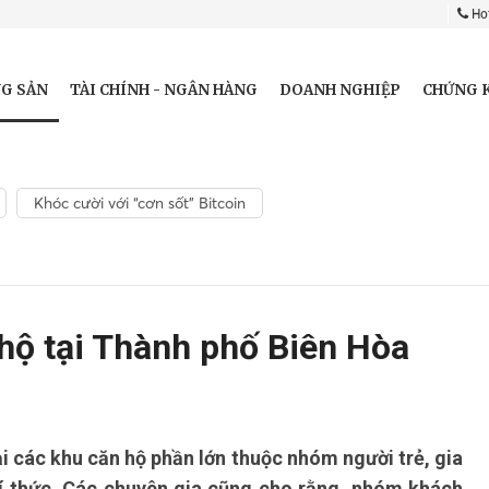
Hot
G SẢN
TÀI CHÍNH - NGÂN HÀNG
DOANH NGHIỆP
CHỨNG 
Khóc cười với “cơn sốt” Bitcoin
hộ tại Thành phố Biên Hòa
i các khu căn hộ phần lớn thuộc nhóm người trẻ, gia
 trí thức. Các chuyên gia cũng cho rằng, nhóm khách