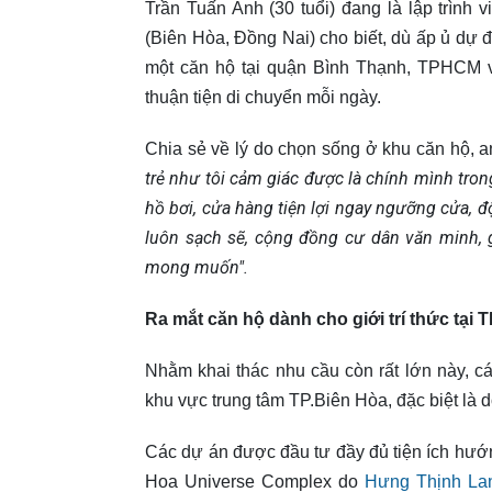
Trần Tuấn Anh (30 tuổi) đang là lập trình
(Biên Hòa, Đồng Nai) cho biết, dù ấp ủ dự 
một căn hộ tại quận Bình Thạnh, TPHCM v
thuận tiện di chuyển mỗi ngày.
Chia sẻ về lý do chọn sống ở khu căn hộ, 
trẻ như tôi cảm giác được là chính mình tro
hồ bơi, cửa hàng tiện lợi ngay ngưỡng cửa, 
luôn sạch sẽ, cộng đồng cư dân văn minh, g
mong muốn".
Ra mắt căn hộ dành cho giới trí thức tại 
Nhằm khai thác nhu cầu còn rất lớn này, c
khu vực trung tâm TP.Biên Hòa, đặc biệt là
Các dự án được đầu tư đầy đủ tiện ích hướ
Hoa Universe Complex do
Hưng Thịnh L