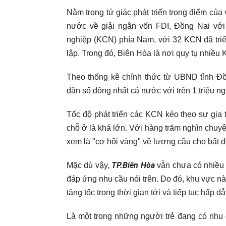
Nằm trong tứ giác phát triển trọng điểm củ
nước về giải ngân vốn FDI, Đồng Nai với
nghiệp (KCN) phía Nam, với 32 KCN đã triể
lập. Trong đó, Biên Hòa là nơi quy tụ nhiề
Theo thống kê chính thức từ UBND tỉnh Đồn
dân số đông nhất cả nước với trên 1 triệu n
Tốc độ phát triển các KCN kéo theo sự gia
chỗ ở là khá lớn. Với hàng trăm nghìn chuyê
xem là "cơ hội vàng" về lượng cầu cho bất 
TP.Biên Hòa
Mặc dù vậy,
vẫn chưa có nhiều 
đáp ứng nhu cầu nói trên. Do đó, khu vực nà
tăng tốc trong thời gian tới và tiếp tục hấp
Là một trong những người trẻ đang có nhu