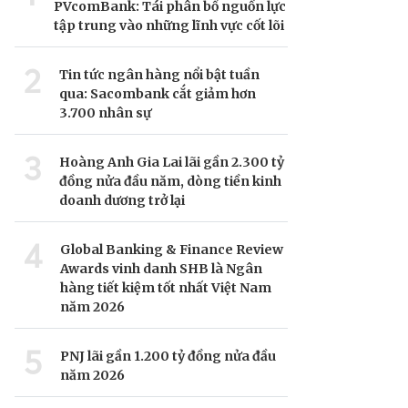
PVcomBank: Tái phân bổ nguồn lực
tập trung vào những lĩnh vực cốt lõi
2
Tin tức ngân hàng nổi bật tuần
qua: Sacombank cắt giảm hơn
3.700 nhân sự
3
Hoàng Anh Gia Lai lãi gần 2.300 tỷ
đồng nửa đầu năm, dòng tiền kinh
doanh dương trở lại
4
Global Banking & Finance Review
Awards vinh danh SHB là Ngân
hàng tiết kiệm tốt nhất Việt Nam
năm 2026
5
PNJ lãi gần 1.200 tỷ đồng nửa đầu
năm 2026