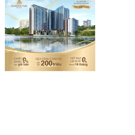
rí tuệ