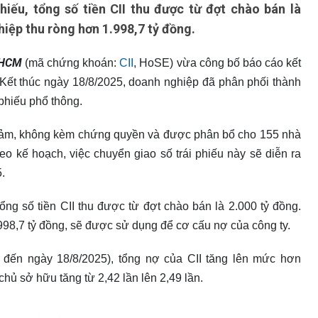
hiếu, tổng số tiền CII thu được từ đợt chào bán là
hiệp thu ròng hơn 1.998,7 tỷ đồng.
P.HCM
(mã chứng khoán:
CII
, HoSE) vừa công bố báo cáo kết
 Kết thúc ngày 18/8/2025, doanh nghiệp đã phân phối thành
 phiếu phổ thông.
ảo đảm, không kèm chứng quyền và được phân bổ cho 155 nhà
o kế hoạch, việc chuyển giao số trái phiếu này sẽ diễn ra
.
ổng số tiền CII thu được từ đợt chào bán là 2.000 tỷ đồng.
.998,7 tỷ đồng, sẽ được sử dụng để cơ cấu nợ của công ty.
nh đến ngày 18/8/2025), tổng nợ của CII tăng lên mức hơn
hủ sở hữu tăng từ 2,42 lần lên 2,49 lần.