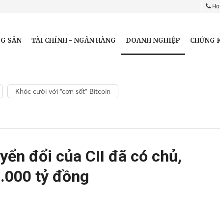
Hot
DOANH NGHIỆP
G SẢN
TÀI CHÍNH - NGÂN HÀNG
CHỨNG 
Khóc cười với “cơn sốt” Bitcoin
uyển đổi của CII đã có chủ,
2.000 tỷ đồng