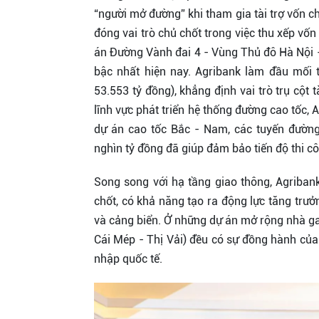
“người mở đường” khi tham gia tài trợ vốn c
đóng vai trò chủ chốt trong việc thu xếp vốn
án Đường Vành đai 4 - Vùng Thủ đô Hà Nội -
bậc nhất hiện nay. Agribank làm đầu mối 
53.553 tỷ đồng), khẳng định vai trò trụ cột t
lĩnh vực phát triển hệ thống đường cao tốc, 
dự án cao tốc Bắc - Nam, các tuyến đường
nghìn tỷ đồng đã giúp đảm bảo tiến độ thi cô
Song song với hạ tầng giao thông, Agriban
chốt, có khả năng tạo ra động lực tăng trư
và cảng biển. Ở những dự án mở rộng nhà ga
Cái Mép - Thị Vải) đều có sự đồng hành của 
nhập quốc tế.