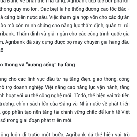
ủa Đảng về phát triển hạ tầng, Agribank tiếp tục bứt phá khi
 thông quy mô lớn. Đặc biệt là hệ thống đường cao tốc Bắc -
à cảng biển nước sâu. Việc tham gia hợp vốn cho các dự án
i dào mà còn minh chứng cho năng lực thẩm định, quản trị rủi
ribank. Thẩm định và giải ngân cho các công trình quốc gia
năm, Agribank đã xây dựng được bộ máy chuyên gia hàng đầu
cỡ.
ao thông và “xương sống” hạ tầng
ng cho các lĩnh vực đầu tư hạ tầng điện, giao thông, công
 hỗ trợ doanh nghiệp Việt nâng cao năng lực vận hành, tăng
h hoạt với xu thế công nghệ mới. Từ đó, thể hiện vai trò tiên
trương, chính sách lớn của Đảng và Nhà nước về phát triển
 góp phần tạo nền tảng tài chính vững chắc để kinh tế Việt
ố trong giai đoạn phát triển mới.
thông luôn đi trước một bước. Agribank đã thể hiện vai trò