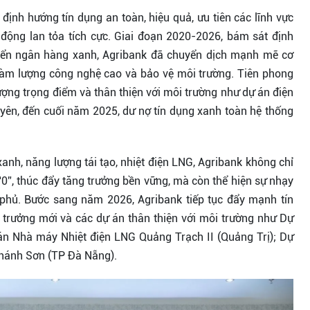
 định hướng tín dụng an toàn, hiệu quả, ưu tiên các lĩnh vực
 động lan tỏa tích cực. Giai đoạn 2020-2026, bám sát định
iển ngân hàng xanh, Agribank đã chuyển dịch mạnh mẽ cơ
hàm lượng công nghệ cao và bảo vệ môi trường. Tiên phong
ượng trọng điểm và thân thiện với môi trường như dự án điện
guyên, đến cuối năm 2025, dư nợ tín dụng xanh toàn hệ thống
xanh, năng lượng tái tạo, nhiệt điện LNG, Agribank không chỉ
0”, thúc đẩy tăng trưởng bền vững, mà còn thể hiện sự nhạy
 phủ. Bước sang năm 2026, Agribank tiếp tục đẩy mạnh tín
 trưởng mới và các dự án thân thiện với môi trường như Dự
án Nhà máy Nhiệt điện LNG Quảng Trạch II (Quảng Trị); Dự
Khánh Sơn (TP Đà Nẵng).