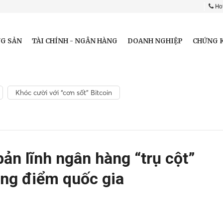
Hot
G SẢN
TÀI CHÍNH - NGÂN HÀNG
DOANH NGHIỆP
CHỨNG 
Khóc cười với “cơn sốt” Bitcoin
ản lĩnh ngân hàng “trụ cột”
ọng điểm quốc gia