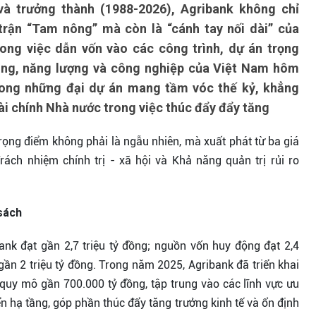
à trưởng thành (1988-2026), Agribank không chỉ
 trận “Tam nông” mà còn là “cánh tay nối dài” của
ng việc dẫn vốn vào các công trình, dự án trọng
ầng, năng lượng và công nghiệp của Việt Nam hôm
rong những đại dự án mang tầm vóc thế kỷ, khẳng
tài chính Nhà nước trong việc thúc đẩy đẩy tăng
rọng điểm không phải là ngẫu nhiên, mà xuất phát từ ba giá
Trách nhiệm chính trị - xã hội và Khả năng quản trị rủi ro
 sách
ank đạt gần 2,7 triệu tỷ đồng; nguồn vốn huy động đạt 2,4
 gần 2 triệu tỷ đồng. Trong năm 2025, Agribank đã triển khai
 quy mô gần 700.000 tỷ đồng, tập trung vào các lĩnh vực ưu
iển hạ tầng, góp phần thúc đẩy tăng trưởng kinh tế và ổn định