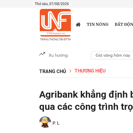
Thứ sáu, 07/08/2026
TIN NÓNG
BẤT ĐỘN
Xu hướng:
Giá vàng hôm nay
THƯƠNG HIỆU
TRANG CHỦ
Agribank khẳng định b
qua các công trình tr
P. L