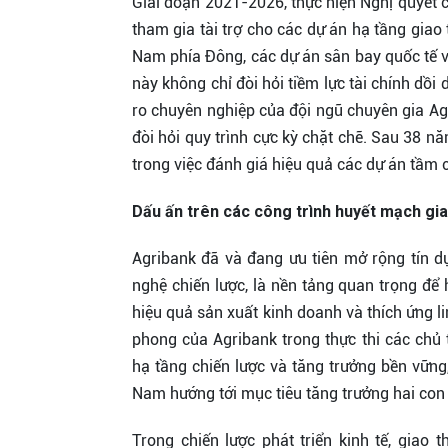
Giai đoạn 2021-2026, thực hiện Nghị quyết c
tham gia tài trợ cho các dự án hạ tầng giao
Nam phía Đông, các dự án sân bay quốc tế v
này không chỉ đòi hỏi tiềm lực tài chính dồ
ro chuyên nghiệp của đội ngũ chuyên gia Ag
đòi hỏi quy trình cực kỳ chặt chẽ. Sau 38 
trong việc đánh giá hiệu quả các dự án tầm 
Dấu ấn trên các công trình huyết mạch gi
Agribank đã và đang ưu tiên mở rộng tín dụ
nghệ chiến lược, là nền tảng quan trọng để
hiệu quả sản xuất kinh doanh và thích ứng lin
phong của Agribank trong thực thi các chủ 
hạ tầng chiến lược và tăng trưởng bền vững,
Nam hướng tới mục tiêu tăng trưởng hai con s
Trong chiến lược phát triển kinh tế, giao 