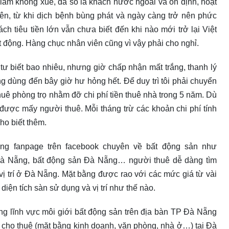
 làm không xuể, đa số là khách nước ngoài và ổn định, hoạt
hiên, từ khi dịch bệnh bùng phát và ngày càng trở nên phức
ách tiêu tiền lớn vẫn chưa biết đến khi nào mới trở lại Việt
 động. Hàng chục nhân viên cũng vì vậy phải cho nghỉ.
tư biết bao nhiêu, nhưng giờ chấp nhận mất trắng, thanh lý
g dùng đến bây giờ hư hỏng hết. Để duy trì tôi phải chuyển
uê phòng trọ nhằm đỡ chi phí tiền thuê nhà trong 5 năm. Dù
được mấy người thuê. Mỗi tháng trừ các khoản chi phí tính
ho biết thêm.
rang fanpage trên facebook chuyên về bất động sản như
 Đà Nẵng, bất động sản Đà Nẵng… người thuê dễ dàng tìm
vị trí ở Đà Nẵng. Mặt bằng được rao với các mức giá từ vài
diện tích sàn sử dụng và vị trí như thế nào.
ng lĩnh vực môi giới bất động sản trên địa bàn TP Đà Nẵng
 cho thuê (mặt bằng kinh doanh, văn phòng, nhà ở…) tại Đà