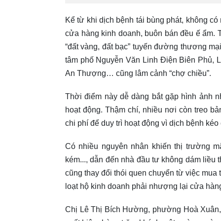
Kể từ khi dịch bệnh tái bùng phát, không có
cửa hàng kinh doanh, buôn bán đều ế ẩm. T
“đất vàng, đất bạc” tuyến đường thương mại
tâm phố Nguyễn Văn Linh Điện Biên Phủ, L
An Thượng… cũng lâm cảnh “chợ chiều”.
Thời điểm này dễ dàng bắt gặp hình ảnh n
hoạt động. Thậm chí, nhiều nơi còn treo bả
chi phí để duy trì hoạt động vì dịch bệnh kéo 
Có nhiều nguyên nhân khiến thị trường m
kém..., dẫn đến nhà đầu tư không dám liều 
cũng thay đổi thói quen chuyển từ việc mua 
loạt hộ kinh doanh phải nhượng lại cửa hàn
Chị Lê Thị Bích Hường, phường Hoà Xuân, 