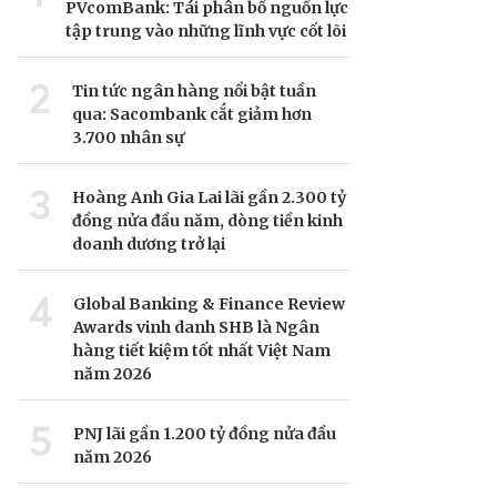
PVcomBank: Tái phân bổ nguồn lực
tập trung vào những lĩnh vực cốt lõi
2
Tin tức ngân hàng nổi bật tuần
qua: Sacombank cắt giảm hơn
3.700 nhân sự
3
Hoàng Anh Gia Lai lãi gần 2.300 tỷ
đồng nửa đầu năm, dòng tiền kinh
doanh dương trở lại
4
Global Banking & Finance Review
Awards vinh danh SHB là Ngân
hàng tiết kiệm tốt nhất Việt Nam
năm 2026
5
PNJ lãi gần 1.200 tỷ đồng nửa đầu
năm 2026