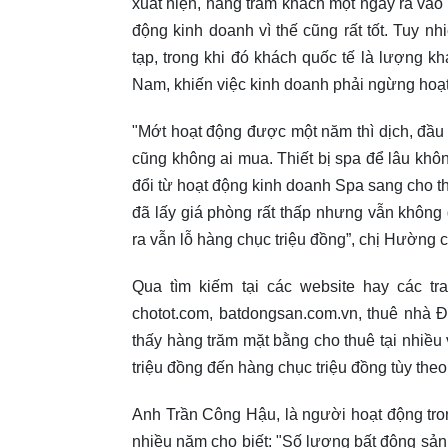
xuất hiện, hàng trăm khách một ngày ra vào
động kinh doanh vì thế cũng rất tốt. Tuy n
tạp, trong khi đó khách quốc tế là lượng kh
Nam, khiến việc kinh doanh phải ngừng hoạt
"Mớt hoạt động được một năm thì dịch, đầu 
cũng không ai mua. Thiết bị spa để lâu khôn
đổi từ hoạt động kinh doanh Spa sang cho th
đã lấy giá phòng rất thấp nhưng vẫn không 
ra vẫn lỗ hàng chục triệu đồng”, chị Hường c
Qua tìm kiếm tại các website hay các t
chotot.com, batdongsan.com.vn, thuê nhà
thấy hàng trăm mặt bằng cho thuê tại nhiều 
triệu đồng đến hàng chục triệu đồng tùy theo 
Anh Trần Công Hậu, là người hoạt động tro
nhiều năm cho biết: "Số lượng bất động sản