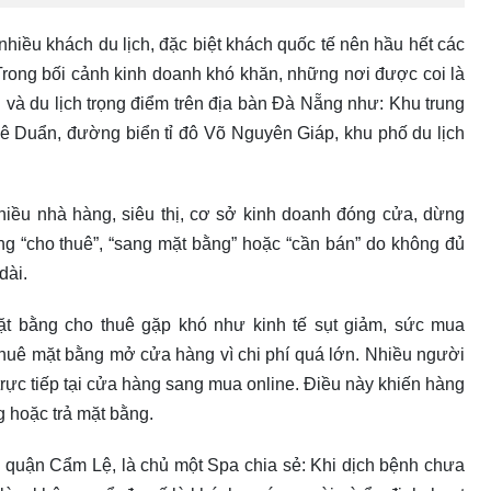
 nhiều khách du lịch, đặc biệt khách quốc tế nên hầu hết các
rong bối cảnh kinh doanh khó khăn, những nơi được coi là
 và du lịch trọng điểm trên địa bàn Đà Nẵng như: Khu trung
ê Duẩn, đường biển tỉ đô Võ Nguyên Giáp, khu phố du lịch
hiều nhà hàng, siêu thị, cơ sở kinh doanh đóng cửa, dừng
ng “cho thuê”, “sang mặt bằng” hoặc “cần bán” do không đủ
dài.
ặt bằng cho thuê gặp khó như kinh tế sụt giảm, sức mua
thuê mặt bằng mở cửa hàng vì chi phí quá lớn. Nhiều người
trực tiếp tại cửa hàng sang mua online. Điều này khiến hàng
g hoặc trả mặt bằng.
quận Cẩm Lệ, là chủ một Spa chia sẻ: Khi dịch bệnh chưa