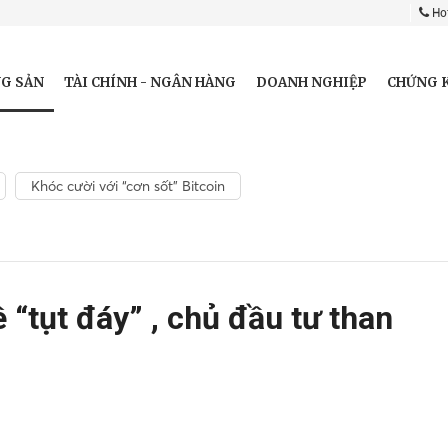
Hot
G SẢN
TÀI CHÍNH - NGÂN HÀNG
DOANH NGHIỆP
CHỨNG 
Khóc cười với “cơn sốt” Bitcoin
 “tụt đáy” , chủ đầu tư than