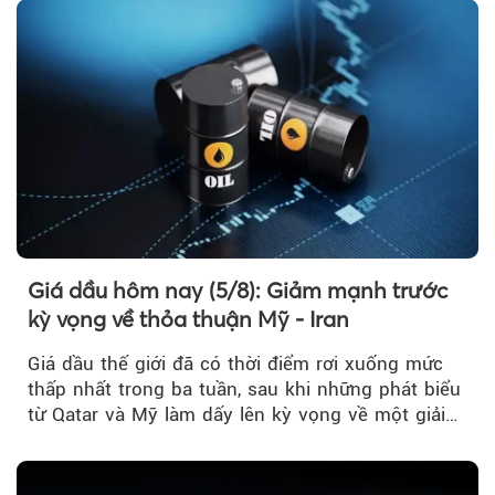
Giá dầu hôm nay (5/8): Giảm mạnh trước
kỳ vọng về thỏa thuận Mỹ - Iran
Giá dầu thế giới đã có thời điểm rơi xuống mức
thấp nhất trong ba tuần, sau khi những phát biểu
từ Qatar và Mỹ làm dấy lên kỳ vọng về một giải
pháp ngoại giao để hạ nhiệt căng thẳng Mỹ -
Iran.