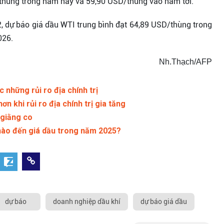
/thùng trong năm nay và 59,90 USD/thùng vào năm tới.
, dự báo giá dầu WTI trung bình đạt 64,89 USD/thùng trong
026.
Nh.Thạch/AFP
 những rủi ro địa chính trị
 khi rủi ro địa chính trị gia tăng
 giằng co
 nào đến giá dầu trong năm 2025?
dự báo
doanh nghiệp dầu khí
dự báo giá dầu