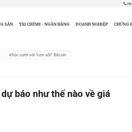
Hot
G SẢN
TÀI CHÍNH - NGÂN HÀNG
DOANH NGHIỆP
CHỨNG 
Khóc cười với “cơn sốt” Bitcoin
dự báo như thế nào về giá