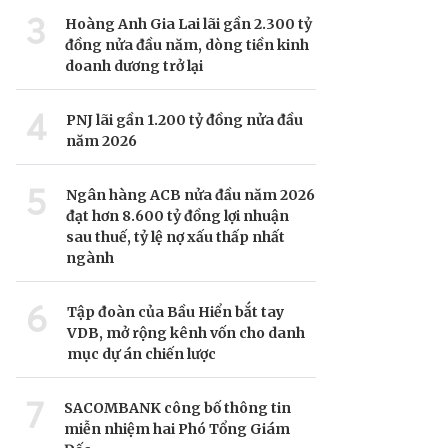
3
Hoàng Anh Gia Lai lãi gần 2.300 tỷ
đồng nửa đầu năm, dòng tiền kinh
doanh dương trở lại
4
PNJ lãi gần 1.200 tỷ đồng nửa đầu
năm 2026
5
Ngân hàng ACB nửa đầu năm 2026
đạt hơn 8.600 tỷ đồng lợi nhuận
sau thuế, tỷ lệ nợ xấu thấp nhất
ngành
6
Tập đoàn của Bầu Hiển bắt tay
VDB, mở rộng kênh vốn cho danh
mục dự án chiến lược
7
SACOMBANK công bố thông tin
miễn nhiệm hai Phó Tổng Giám