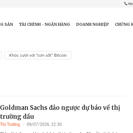
Hot
G SẢN
TÀI CHÍNH - NGÂN HÀNG
DOANH NGHIỆP
CHỨNG 
Khóc cười với “cơn sốt” Bitcoin
Goldman Sachs đảo ngược dự báo về thị
trường dầu
Thị Trường
09/07/2026, 22:30