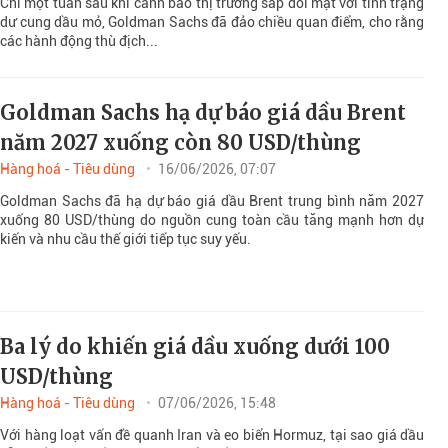
Chỉ một tuần sau khi cảnh báo thị trường sắp đối mặt với tình trạng
dư cung dầu mỏ, Goldman Sachs đã đảo chiều quan điểm, cho rằng
các hành động thù địch...
Goldman Sachs hạ dự báo giá dầu Brent
năm 2027 xuống còn 80 USD/thùng
Hàng hoá - Tiêu dùng
16/06/2026, 07:07
Goldman Sachs đã hạ dự báo giá dầu Brent trung bình năm 2027
xuống 80 USD/thùng do nguồn cung toàn cầu tăng mạnh hơn dự
kiến và nhu cầu thế giới tiếp tục suy yếu.
Ba lý do khiến giá dầu xuống dưới 100
USD/thùng
Hàng hoá - Tiêu dùng
07/06/2026, 15:48
Với hàng loạt vấn đề quanh Iran và eo biển Hormuz, tại sao giá dầu