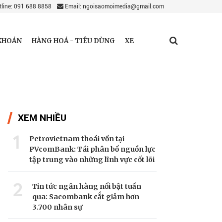
line: 091 688 8858
Email: ngoisaomoimedia@gmail.com
KHOÁN
HÀNG HOÁ - TIÊU DÙNG
XE
XEM NHIỀU
1
Petrovietnam thoái vốn tại
PVcomBank: Tái phân bổ nguồn lực
tập trung vào những lĩnh vực cốt lõi
2
Tin tức ngân hàng nổi bật tuần
qua: Sacombank cắt giảm hơn
3.700 nhân sự