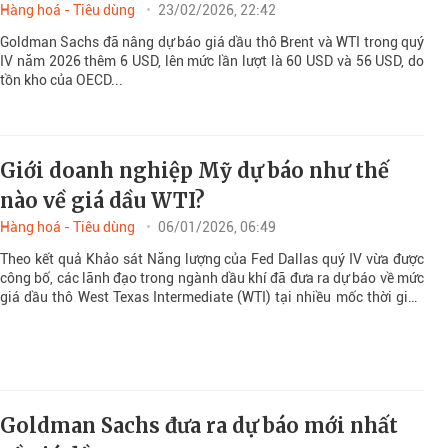
Hàng hoá - Tiêu dùng
23/02/2026, 22:42
Goldman Sachs đã nâng dự báo giá dầu thô Brent và WTI trong quý
IV năm 2026 thêm 6 USD, lên mức lần lượt là 60 USD và 56 USD, do
tồn kho của OECD...
Giới doanh nghiệp Mỹ dự báo như thế
nào về giá dầu WTI?
Hàng hoá - Tiêu dùng
06/01/2026, 06:49
Theo kết quả Khảo sát Năng lượng của Fed Dallas quý IV vừa được
công bố, các lãnh đạo trong ngành dầu khí đã đưa ra dự báo về mức
giá dầu thô West Texas Intermediate (WTI) tại nhiều mốc thời gian
trong tương lai.
Goldman Sachs đưa ra dự báo mới nhất