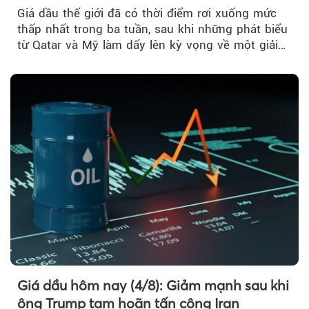
Giá dầu thế giới đã có thời điểm rơi xuống mức
thấp nhất trong ba tuần, sau khi những phát biểu
từ Qatar và Mỹ làm dấy lên kỳ vọng về một giải
pháp ngoại giao để hạ nhiệt căng thẳng Mỹ -
Iran.
Giá dầu hôm nay (4/8): Giảm mạnh sau khi
ông Trump tạm hoãn tấn công Iran