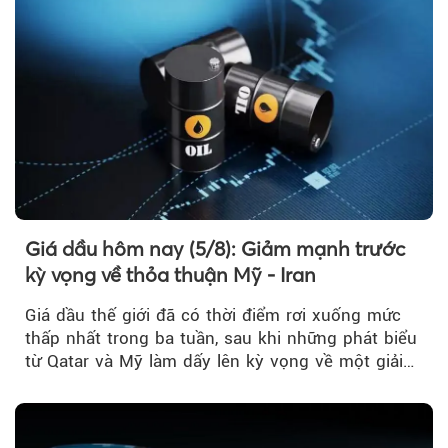
Giá dầu hôm nay (5/8): Giảm mạnh trước
kỳ vọng về thỏa thuận Mỹ - Iran
Giá dầu thế giới đã có thời điểm rơi xuống mức
thấp nhất trong ba tuần, sau khi những phát biểu
từ Qatar và Mỹ làm dấy lên kỳ vọng về một giải
pháp ngoại giao để hạ nhiệt căng thẳng Mỹ -
Iran.