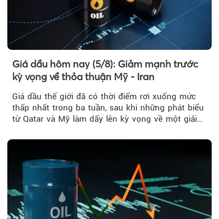
Giá dầu hôm nay (5/8): Giảm mạnh trước
kỳ vọng về thỏa thuận Mỹ - Iran
Giá dầu thế giới đã có thời điểm rơi xuống mức
thấp nhất trong ba tuần, sau khi những phát biểu
từ Qatar và Mỹ làm dấy lên kỳ vọng về một giải
pháp ngoại giao để hạ nhiệt căng thẳng Mỹ -
Iran.