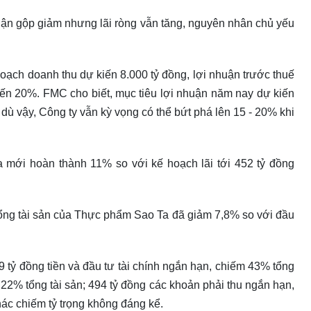
uận gộp giảm nhưng lãi ròng vẫn tăng, nguyên nhân chủ yếu
hoạch doanh thu dự kiến 8.000 tỷ đồng, lợi nhuận trước thuế
kiến 20%. FMC cho biết, mục tiêu lợi nhuận năm nay dự kiến
 dù vậy, Công ty vẫn kỳ vọng có thể bứt phá lên 15 - 20% khi
a mới hoàn thành 11% so với kế hoạch lãi tới 452 tỷ đồng
 tổng tài sản của Thực phẩm Sao Ta đã giảm 7,8% so với đầu
9 tỷ đồng tiền và đầu tư tài chính ngắn hạn, chiếm 43% tổng
 22% tổng tài sản; 494 tỷ đồng các khoản phải thu ngắn hạn,
ác chiếm tỷ trọng không đáng kể.