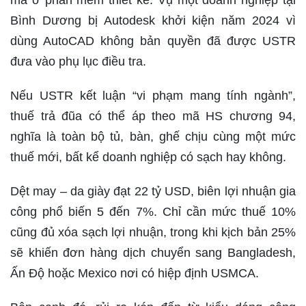
mà ở phần mềm thiết kế. Vụ một doanh nghiệp tại
Bình Dương bị Autodesk khởi kiện năm 2024 vì
dùng AutoCAD không bản quyền đã được USTR
đưa vào phụ lục điều tra.
Nếu USTR kết luận “vi phạm mang tính ngành”,
thuế trả đũa có thể áp theo mã HS chương 94,
nghĩa là toàn bộ tủ, bàn, ghế chịu cùng một mức
thuế mới, bất kể doanh nghiệp có sạch hay không.
Dệt may – da giày đạt 22 tỷ USD, biên lợi nhuận gia
công phổ biến 5 đến 7%. Chỉ cần mức thuế 10%
cũng đủ xóa sạch lợi nhuận, trong khi kịch bản 25%
sẽ khiến đơn hàng dịch chuyển sang Bangladesh,
Ấn Độ hoặc Mexico nơi có hiệp định USMCA.