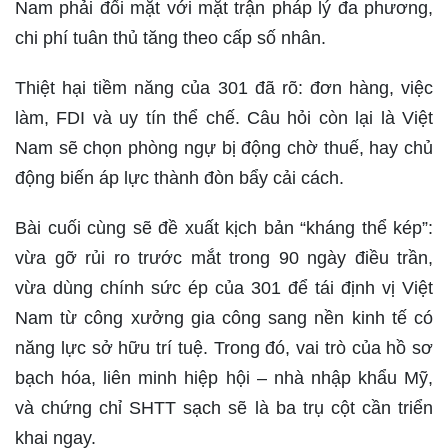
Nam phải đối mặt với mặt trận pháp lý đa phương,
chi phí tuân thủ tăng theo cấp số nhân.
Thiệt hại tiềm năng của 301 đã rõ: đơn hàng, việc
làm, FDI và uy tín thể chế. Câu hỏi còn lại là Việt
Nam sẽ chọn phòng ngự bị động chờ thuế, hay chủ
động biến áp lực thành đòn bẩy cải cách.
Bài cuối cùng sẽ đề xuất kịch bản “kháng thể kép”:
vừa gỡ rủi ro trước mắt trong 90 ngày điều trần,
vừa dùng chính sức ép của 301 để tái định vị Việt
Nam từ công xưởng gia công sang nền kinh tế có
năng lực sở hữu trí tuệ. Trong đó, vai trò của hồ sơ
bạch hóa, liên minh hiệp hội – nhà nhập khẩu Mỹ,
và chứng chỉ SHTT sạch sẽ là ba trụ cột cần triển
khai ngay.