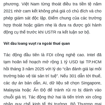
phương. Việt Nam từng thoát điều tra tiền tệ năm
2021 nhờ cam kết không phá giá có chủ đích và cho
phép giám sát độc lập. Điểm chung của các trường
hợp thoát hoặc giảm nhẹ là đưa ra được gói hành
động cụ thể trước khi USTR ra kết luận sơ bộ.
Vết dầu loang vượt ra ngoài thuế quan
Tác động đầu tiên là FDI công nghệ cao. Intel đã
tạm hoãn kế hoạch mở rộng 1 tỷ USD tại TP.HCM
hồi tháng 3 năm 2025 với lý do “cần đánh giá lại môi
trường bảo vệ tài sản trí tuệ”. Nếu 301 dẫn tới thuế,
các dự án bán dẫn, AI, dữ liệu sẽ chọn Singapore,
Malaysia hoặc Ấn Độ để tránh rủi ro bị đánh vào
chuỗi giá trị. Tác động thứ hai là tiến trình xin công
nhận quy chế kinh tế thị trường. Bộ Thương mại