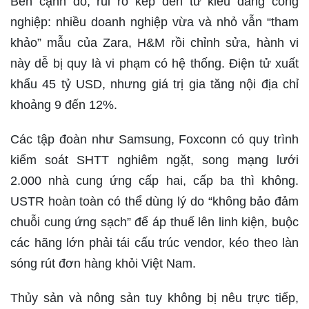
Bên cạnh đó, rủi ro kép đến từ kiểu dáng công
nghiệp: nhiều doanh nghiệp vừa và nhỏ vẫn “tham
khảo” mẫu của Zara, H&M rồi chỉnh sửa, hành vi
này dễ bị quy là vi phạm có hệ thống. Điện tử xuất
khẩu 45 tỷ USD, nhưng giá trị gia tăng nội địa chỉ
khoảng 9 đến 12%.
Các tập đoàn như Samsung, Foxconn có quy trình
kiểm soát SHTT nghiêm ngặt, song mạng lưới
2.000 nhà cung ứng cấp hai, cấp ba thì không.
USTR hoàn toàn có thể dùng lý do “không bảo đảm
chuỗi cung ứng sạch” để áp thuế lên linh kiện, buộc
các hãng lớn phải tái cấu trúc vendor, kéo theo làn
sóng rút đơn hàng khỏi Việt Nam.
Thủy sản và nông sản tuy không bị nêu trực tiếp,