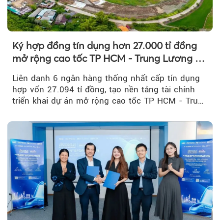
Ký hợp đồng tín dụng hơn 27.000 tỉ đồng
mở rộng cao tốc TP HCM - Trung Lương -
Mỹ Thuận
Liên danh 6 ngân hàng thống nhất cấp tín dụng
hợp vốn 27.094 tỉ đồng, tạo nền tảng tài chính
triển khai dự án mở rộng cao tốc TP HCM - Trung
Lương - Mỹ Thuận, tuyến giao thông huyết mạch
kết nối TP HCM với Đồng bằng sông Cửu Long.