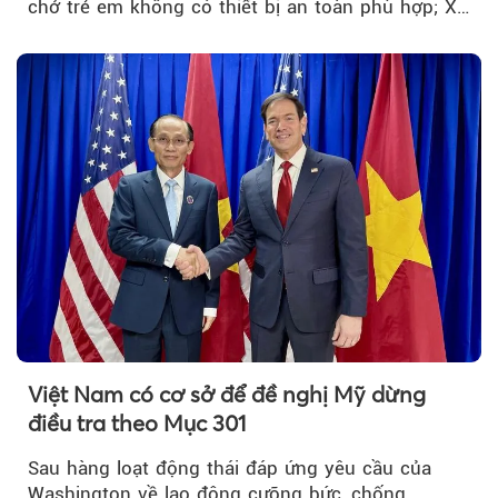
chở trẻ em không có thiết bị an toàn phù hợp; Xe
hợp đồng phải chia sẻ dữ liệu hợp đồng vận tải
với Bộ Công an… là những chính sách mới có
hiệu lực từ tháng 8/2026.
Việt Nam có cơ sở để đề nghị Mỹ dừng
điều tra theo Mục 301
Sau hàng loạt động thái đáp ứng yêu cầu của
Washington về lao động cưỡng bức, chống