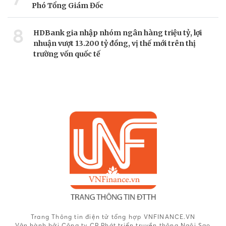
Phó Tổng Giám Đốc
8
HDBank gia nhập nhóm ngân hàng triệu tỷ, lợi
nhuận vượt 13.200 tỷ đồng, vị thế mới trên thị
trường vốn quốc tế
Trang Thông tin điện tử tổng hợp VNFINANCE.VN
Vận hành bởi Công ty CP Phát triển truyền thông Ngôi Sao