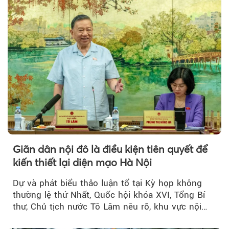
Giãn dân nội đô là điều kiện tiên quyết để
kiến thiết lại diện mạo Hà Nội
Dự và phát biểu thảo luận tổ tại Kỳ họp không
thường lệ thứ Nhất, Quốc hội khóa XVI, Tổng Bí
thư, Chủ tịch nước Tô Lâm nêu rõ, khu vực nội
thành Hà Nội...