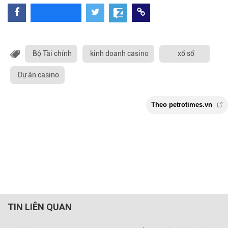
Bộ Tài chính
kinh doanh casino
xổ số
Dự án casino
TIN LIÊN QUAN