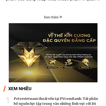
của Ủy ban...
Xem thêm
XEM NHIỀU
1
Petrovietnam thoái vốn tại PVcomBank: Tái phân
bổ nguồn lực tập trung vào những lĩnh vực cốt lõi