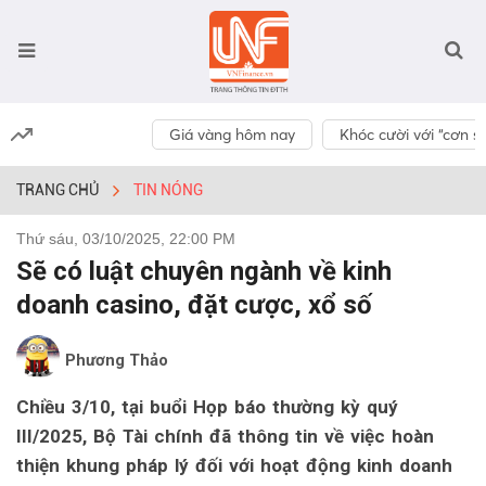
Giá vàng hôm nay
Khóc cười với “cơn số
TRANG CHỦ
TIN NÓNG
Thứ sáu, 03/10/2025, 22:00 PM
Sẽ có luật chuyên ngành về kinh
doanh casino, đặt cược, xổ số
Phương Thảo
Chiều 3/10, tại buổi Họp báo thường kỳ quý
III/2025, Bộ Tài chính đã thông tin về việc hoàn
thiện khung pháp lý đối với hoạt động kinh doanh