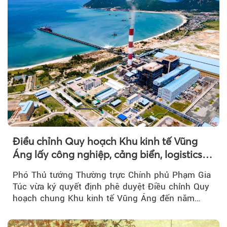
Điều chỉnh Quy hoạch Khu kinh tế Vũng
Áng lấy công nghiệp, cảng biển, logistics
làm động lực
Phó Thủ tướng Thường trực Chính phủ Phạm Gia
Túc vừa ký quyết định phê duyệt Điều chỉnh Quy
hoạch chung Khu kinh tế Vũng Áng đến năm
2050...