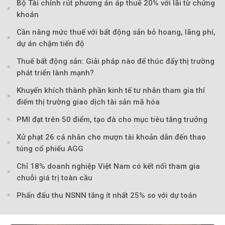
Bộ Tài chính rút phương án áp thuế 20% với lãi từ chứng
khoán
Cần nâng mức thuế với bất động sản bỏ hoang, lãng phí,
dự án chậm tiến độ
Thuế bất động sản: Giải pháp nào để thúc đẩy thị trường
Theo petrotimes
phát triển lành mạnh?
Khuyến khích thành phần kinh tế tư nhân tham gia thí
điểm thị trường giao dịch tài sản mã hóa
PMI đạt trên 50 điểm, tạo đà cho mục tiêu tăng trưởng
Xử phạt 26 cá nhân cho mượn tài khoản dẫn đến thao
túng cổ phiếu AGG
Chỉ 18% doanh nghiệp Việt Nam có kết nối tham gia
chuỗi giá trị toàn cầu
Phấn đấu thu NSNN tăng ít nhất 25% so với dự toán