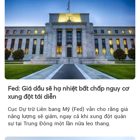
Fed: Giá dầu sẽ hạ nhiệt bất chấp nguy cơ
xung đột tái diễn
Cục Dự trữ Liên bang Mỹ (Fed) vẫn cho rằng giá
năng lượng sẽ giảm, ngay cả khi xung đột quân
sự tại Trung Đông một lần nữa leo thang.