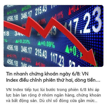
1.800 điểm để cân bằng cung - cầu...
Tin nhanh chứng khoán ngày 6/8: VN
Index điều chỉnh phiên thứ hai, dòng tiền
chờ phản ứng tại vùng MA20
VN Index tiếp tục lùi bước trong phiên 6/8 khi áp
lực bán lan rộng ở nhóm ngân hàng, chứng khoán
và bất động sản. Dù chỉ số đóng cửa gần mức
thấp nhất...