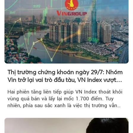
Thị trường chứng khoán ngày 29/7: Nhóm
Vin trở lại vai trò đầu tàu, VN Index vượt
mốc 1.700 điểm
Hai phiên tăng liên tiếp giúp VN Index thoát khỏi
vùng quá bán và lấy lại mốc 1.700 điểm. Tuy
nhiên, phía sau sắc xanh là việc thị trường vẫn
chủ yếu được nâng đỡ bởi nhóm Vin, còn dòng
tiền vẫn chưa thực sự trở lại.