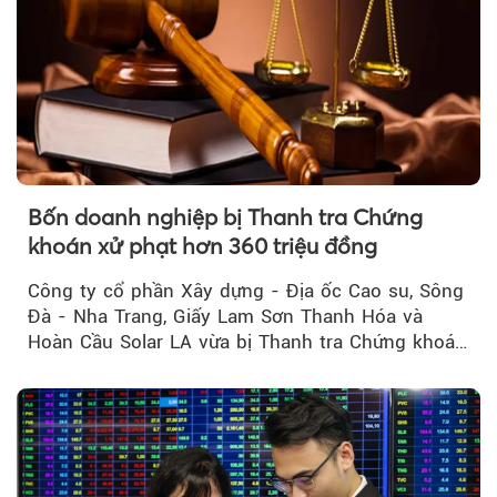
Bốn doanh nghiệp bị Thanh tra Chứng
khoán xử phạt hơn 360 triệu đồng
Công ty cổ phần Xây dựng - Địa ốc Cao su, Sông
Đà - Nha Trang, Giấy Lam Sơn Thanh Hóa và
Hoàn Cầu Solar LA vừa bị Thanh tra Chứng khoán
Nhà nước xử phạt tổng cộng hơn 362 triệu đồng
do vi phạm quy định về công bố thông tin trên
thị trường chứng khoán.