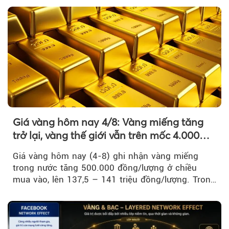
Giá vàng hôm nay 4/8: Vàng miếng tăng
trở lại, vàng thế giới vẫn trên mốc 4.000
USD/ounce
Giá vàng hôm nay (4-8) ghi nhận vàng miếng
trong nước tăng 500.000 đồng/lượng ở chiều
mua vào, lên 137,5 – 141 triệu đồng/lượng. Trong
khi đó, giá vàng thế giới giảm nhẹ nhưng vẫn duy
trì trên ngưỡng 4.000 USD/ounce.