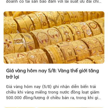
doanh có tài sản bảo đảm với lãi suất ưu đãi chỉ
từ 4,99%/năm...
Giá vàng hôm nay 5/8: Vàng thế giới tăng
trở lại
Giá vàng hôm nay (5/8) ghi nhận diễn biến trái
chiều khi vàng miếng trong nước đồng loạt giảm
500.000 đồng/lượng ở chiều bán ra, trong khi giá
vàng nhẫn tăng, giảm không đồng nhất giữa các