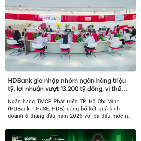
HDBank gia nhập nhóm ngân hàng triệu
tỷ, lợi nhuận vượt 13.200 tỷ đồng, vị thế
mới trên thị trường vốn quốc tế
Ngân hàng TMCP Phát triển TP. Hồ Chí Minh
(HDBank - HoSE: HDB) công bố kết quả kinh
doanh 6 tháng đầu năm 2026 với ba dấu mốc nổi
bật: gia nhập nhóm ngân hàng...