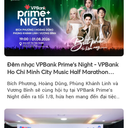
Đêm nhạc VPBank Prime's Night - VPBank
Ho Chi Minh City Music Half Marathon
2026 lộ dàn line-up gây sốt
Bích Phương, Hoàng Dũng, Phùng Khánh Linh và
Vương Bình sẽ cùng hội tụ tại VPBank Prime's
Night diễn ra tối 1/8, hứa hẹn mang đến đại tiệc
âm nhạc bùng nổ...