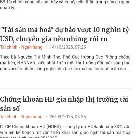
Bộ Tài chính công bố cho thấy cách tiếp cận thận trọng của cơ quan
quản lý,...
"Tài sản mã hoá" dự báo vượt 10 nghìn tỷ
USD, chuyên gia nêu những rủi ro
Tài chính - Ngân hàng
14/10/2025, 07:26
Theo bà Nguyễn Thị Minh Thơ, Phó Cục trưởng Cục Phòng chống
rửa tiền, NHNNVN, việc phát triển một thị trường đổi mới sáng tạo
gắn với sản phẩm công nghệ như tài sản mã hoá luôn tiềm ẩn nhiều
rủi ro.
Chứng khoán HD gia nhập thị trường tài
sản số
Tài chính - Ngân hàng
26/09/2025, 08:36
CTCP Chứng khoán HD (HDBS) - công ty do HDBank nắm 30% vốn
vừa lên kế hoạch rót vốn triển khai sàn giao dịch tài sản mã hóa