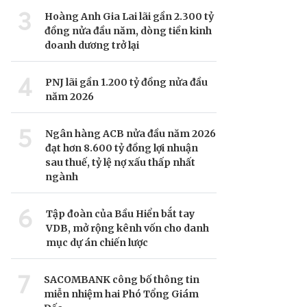
3
Hoàng Anh Gia Lai lãi gần 2.300 tỷ
đồng nửa đầu năm, dòng tiền kinh
doanh dương trở lại
4
PNJ lãi gần 1.200 tỷ đồng nửa đầu
năm 2026
5
Ngân hàng ACB nửa đầu năm 2026
đạt hơn 8.600 tỷ đồng lợi nhuận
sau thuế, tỷ lệ nợ xấu thấp nhất
ngành
6
Tập đoàn của Bầu Hiển bắt tay
VDB, mở rộng kênh vốn cho danh
mục dự án chiến lược
7
SACOMBANK công bố thông tin
miễn nhiệm hai Phó Tổng Giám