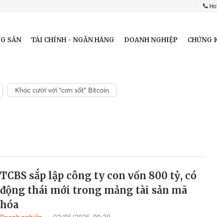
Hot
G SẢN
TÀI CHÍNH - NGÂN HÀNG
DOANH NGHIỆP
CHỨNG 
Khóc cười với “cơn sốt” Bitcoin
TCBS sắp lập công ty con vốn 800 tỷ, có
động thái mới trong mảng tài sản mã
hóa