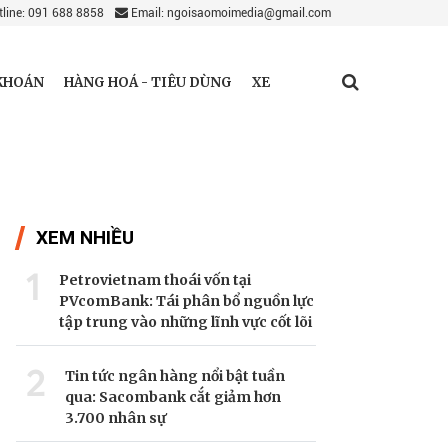
line: 091 688 8858
Email: ngoisaomoimedia@gmail.com
KHOÁN
HÀNG HOÁ - TIÊU DÙNG
XE
XEM NHIỀU
1
Petrovietnam thoái vốn tại
PVcomBank: Tái phân bổ nguồn lực
tập trung vào những lĩnh vực cốt lõi
2
Tin tức ngân hàng nổi bật tuần
qua: Sacombank cắt giảm hơn
3.700 nhân sự