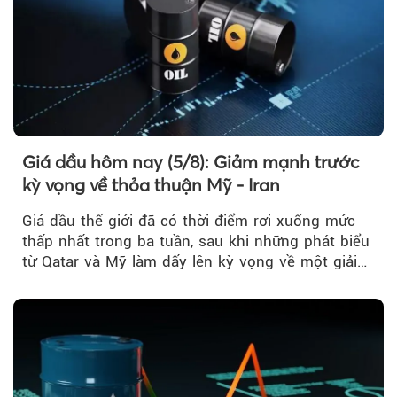
Giá dầu hôm nay (5/8): Giảm mạnh trước
kỳ vọng về thỏa thuận Mỹ - Iran
Giá dầu thế giới đã có thời điểm rơi xuống mức
thấp nhất trong ba tuần, sau khi những phát biểu
từ Qatar và Mỹ làm dấy lên kỳ vọng về một giải
pháp ngoại giao để hạ nhiệt căng thẳng Mỹ -
Iran.