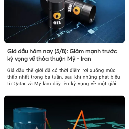
Giá dầu hôm nay (5/8): Giảm mạnh trước
kỳ vọng về thỏa thuận Mỹ - Iran
Giá dầu thế giới đã có thời điểm rơi xuống mức
thấp nhất trong ba tuần, sau khi những phát biểu
từ Qatar và Mỹ làm dấy lên kỳ vọng về một giải
pháp ngoại giao để hạ nhiệt căng thẳng Mỹ -
Iran.